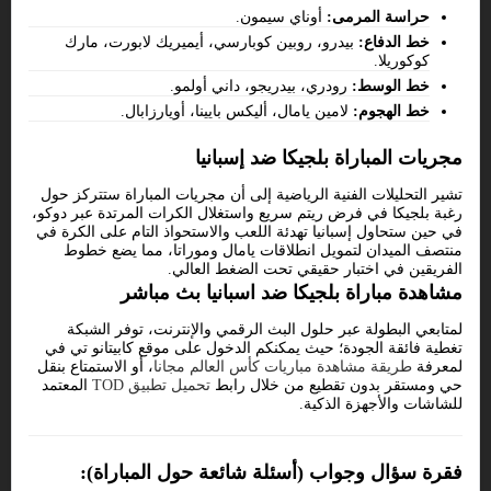
حراسة المرمى:
أوناي سيمون.
خط الدفاع:
بيدرو، روبين كوبارسي، أيميريك لابورت، مارك
كوكوريلا.
خط الوسط:
رودري، بيدريجو، داني أولمو.
خط الهجوم:
لامين يامال، أليكس بايينا، أويارزابال.
مجريات المباراة بلجيكا ضد إسبانيا
تشير التحليلات الفنية الرياضية إلى أن مجريات المباراة ستتركز حول
رغبة بلجيكا في فرض ريتم سريع واستغلال الكرات المرتدة عبر دوكو،
في حين ستحاول إسبانيا تهدئة اللعب والاستحواذ التام على الكرة في
منتصف الميدان لتمويل انطلاقات يامال وموراتا، مما يضع خطوط
الفريقين في اختبار حقيقي تحت الضغط العالي.
مشاهدة مباراة بلجيكا ضد اسبانيا بث مباشر
لمتابعي البطولة عبر حلول البث الرقمي والإنترنت، توفر الشبكة
تغطية فائقة الجودة؛ حيث يمكنكم الدخول على موقع كابيتانو تي في
لمعرفة
طريقة مشاهدة مباريات كأس العالم مجانا
، أو الاستمتاع بنقل
حي ومستقر بدون تقطيع من خلال رابط
تحميل تطبيق TOD
المعتمد
للشاشات والأجهزة الذكية.
فقرة سؤال وجواب (أسئلة شائعة حول المباراة):