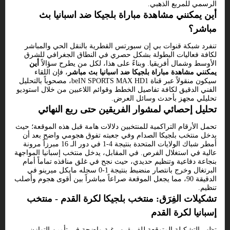
الرسمي للمربع الذهبي.
أين يمكنني مشاهدة مباراة بلجيكا ضد اسبانيا بث
مباشر؟
تنفرد شبكة قنوات بي إن سبورتس القطرية بالنقل الحي والمباشر
لكافة فعاليات البطولة بشكل حصري في النطاق الجغرافي للشرق
الأوسط وشمال أفريقيا. وبناءً على هذا، لكل من يطرح سؤالاً
أين
يمكنني مشاهدة مباراة بلجيكا ضد اسبانيا بث مباشر
، فإن اللقاء
سيكون منقولاً عبر قناة beIN SPORTS MAX HD1، مصحوباً بالتحليل
الفني الدقيق لكافة تفاصيل الخطط وقوائم اللاعبين من خلال استوديو
تحليلي مجهز بأحدث وسائل العرض.
تحليل إحصائي لمشوار الفريقين حتى ربع النهائي
تحمل الأرقام التراكمية للمنتخبين دلالات هامة قبل هذه الموقعة؛ حيث
يدخل منتخب بلجيكا الصدام وفي جعبته تفوق هجومي واضح بعد أن
أمطر شباك الولايات المتحدة بنتيجة 4-1 في دور الـ 16 مبرزاً مرونة
عالية في استغلال الفرص. في المقابل، يدخل منتخب إسبانيا المواجهة
بنجاعة دفاعية وتنظيم حديدي، حيث نجح في غلق منافذه تماماً أمام
البرتغال وخرج بانتصار منضبط بنتيجة 1-0 سجله مايكل ميرينو في
الدقيقة 90، مما يجعل الموقعة صراعاً مباشراً بين أقوى هجوم وأصلب
تنظيم.
تشكيلات الفِرَق: منتخب بلجيكا لكرة القدم - منتخب
إسبانيا لكرة القدم
تظهر التشكيلة المتوقعة للفريقين رغبة واضحة في تأمين التوازن