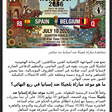
مشاهدة مباراة بلجيكا ضد اسبانيا بث مباشر
تضع هذه المواجهة الإقصائية كفتين متكافئتين؛ الترسانة الهجومية
لبلجيكا التي ضربت بقوة في الدور الماضي، والتنظيم الدفاعي الصارم
لإسبانيا الذي أثبت صلابته في أصعب الظروف المونديالية، مما يضمن
للجماهير وجبة كروية دسمة ومغلقة على كافة الاحتمالات التكتيكية
للعبور نحو نصف النهائي.
ما هو موعد مباراة بلجيكا ضد إسبانيا في ربع النهائي؟
وفقاً للأجندة الرسمية للبطولة، تقرر إقامة
موعد مباراة إسبانيا ضد
بلجيكا
مساء يوم الجمعة، الموافق 10 يوليو 2026. على أن تبدأ مجريات
الصدام رسمياً مع إشارة انطلاق صافرة الحكم في تمام الساعة
العاشرة مساءً (10:00 مساءً) بتوقيت مكة المكرمة والدوحة والقاهرة
وبغداد، وهو التوقيت الذي يترقبه الملايين لمعرفة هوية المتأهل