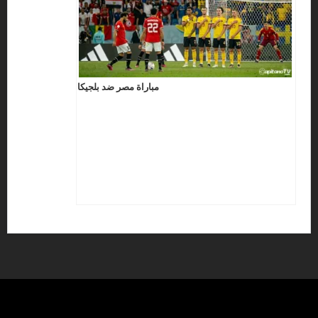
مباراة مصر ضد بلجيكا