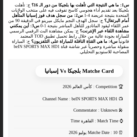
س1: ما هي النتيجة التي تأهلت بها بلجيكا من دور الـ 16؟
ج: تأهلت
بلجيكا بعد تقديم أداء هجومي كاسح تفوقت فيه على منتخب الولايات
المتحدة بنتيجة عريضة 4-1.
س2: من سجل هدف فوز إسبانيا المتأهل
أمام البرتغال؟
ج: سجل الهدف النجم مايكل ميرينو في الدقيقة 90 من
عمر اللقاء ليقود الماتادور للتأهل المباشر بنتيجة 1-0.
س3: أين يمكنني
مشاهدة اللقاء عبر الإنترنت؟
ج: يمكن مشاهدة البث الرقمي الرسمي
للمباراة بجودة عالية من خلال رابط تحميل تطبيق TOD المعتمد
قانونياً.
س4: ما هي القناة الناقلة للمباراة على التلفزيون؟
ج: المباراة
منقولة مباشرة وحصرياً عبر شاشة قناة beIN SPORTS MAX HD1
المصاحبة للاستوديو التحليلي.
Matche Card بلجيكا Vs إسبانيا
🏆
Competition : كأس العالم 2026
Channel Name : beIN SPORTS MAX HD1
📺
Commentator : Unknown
🎤
⌚
Match Time : القاهرة Time
⏰
Matche Date : 10 يوليو 2026