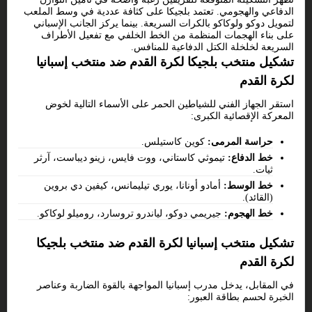
الدفاعي والهجومي. تعتمد بلجيكا على كثافة عددية في وسط الملعب
لتمويل دوكو ولوكاكو بالكرات السريعة. بينما يركز الجانب الإسباني
على بناء الهجمات المنظمة من الخط الخلفي مع تفعيل الأطراف
السريعة لخلخلة الكتل الدفاعية للمنافس.
تشكيل منتخب بلجيكا لكرة القدم ضد منتخب إسبانيا
لكرة القدم
استقر الجهاز الفني للشياطين الحمر على الأسماء التالية لخوض
المعركة الإقصائية الكبرى:
حراسة المرمى:
كوين كاستيلس.
خط الدفاع:
تيموثي كاستاني، ووت فايس، زينو ديباست، آرثر
ثيات.
خط الوسط:
أمادو أونانا، يوري تيليمانس، كيفين دي بروين
(القائد).
خط الهجوم:
جيريمي دوكو، لياندرو تروسارد، روميلو لوكاكو.
تشكيل منتخب إسبانيا لكرة القدم ضد منتخب بلجيكا
لكرة القدم
في المقابل، يدخل مدرب إسبانيا المواجهة بالقوة الضاربة وعناصر
الخبرة لحسم بطاقة العبور: