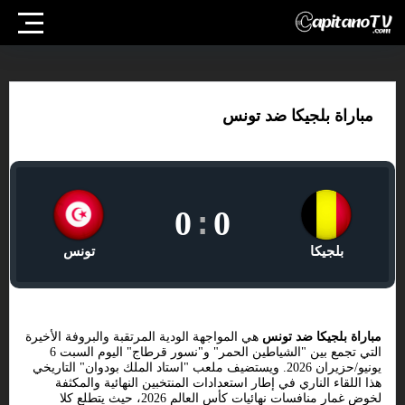
مباراة بلجيكا ضد تونس
0
:
0
بلجيكا
تونس
مباراة بلجيكا ضد تونس
هي المواجهة الودية المرتقبة والبروفة الأخيرة
التي تجمع بين "الشياطين الحمر" و"نسور قرطاج" اليوم السبت 6
يونيو/حزيران 2026. ويستضيف ملعب "استاد الملك بودوان" التاريخي
هذا اللقاء الناري في إطار استعدادات المنتخبين النهائية والمكثفة
لخوض غمار منافسات نهائيات كأس العالم 2026، حيث يتطلع كلا