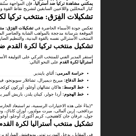
يمكنني مشاهدة تركيا ضد أستراليا
كبار المحللين واللاعبين السابقين لتشريح نقاط القوة 
تشكيلات الفِرَق: منتخب تركيا لك
تعكس جودة الأسماء الحاضرة في
تشكيلات الفِرَق: من
الموقعة بترسانة مدججة بالمواهب الشابة والعناصر الم
المنتخب الأسترالي نفسه بالقوة البدنية، والتنظيم ال
تشكيل منتخب تركيا لكرة القدم ضد
استقر المدير الفني للمنتخب التركي على التوليفة الأساس
أستراليا لكرة القدم
على النحو التالي:
حراسة المرمى:
ألتاي بايندير.
خط الدفاع:
ميريح ديميرال، تشاغلار سويونجو، في
خط الوسط:
هاكان تشالهان أوغلو، أوركون كوكجو
خط الهجوم:
أردا جولر، كينان يلدز، باريش ألبير يل
*(بناءً على هذه الاختيارات الرسمية، تم استبعاد الح
برداقجى، إرين ألمالى، ميرت مولدور، أوزان كاباك، و
جول، عرفان جان كاهفيجى، كريم أكتورك أوجلو، أوغوز
تشكيل منتخب أستراليا لكرة القدم
في المقابل، يدخل المدرب توني بوبوفيتش المباراة بر