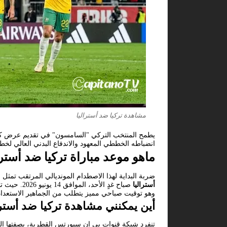
مشاهدة تركيا ضد أستراليا
يطمح المنتخب التركي "السامسون" في تقديم عرض كروي 
انضباطه الخططي المعهود والاندفاع البدني العالي لخطف
ماهو موعد مباراة تركيا ضد أسترا
ضربة البداية لهذا الاصطدام المونديالي المرتقب تمثل
أستراليا
وهو توقيت صباحي مميز يتطلب من الجماهير الاستعداد 
أين يمكنني مشاهدة تركيا ضد أسترا
تنفرد شبكة قنوات بي إن سبورتس القطرية، بصفتها ال