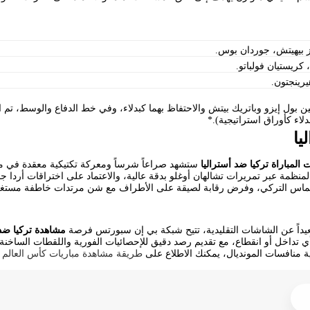
 بيهيتش، جوردان بوس.
كريستيان فولباتو.
رينجتون.
 بول إيزو وباتريك بيتش والاحتفاظ بهما كبدلاء، وفي خط الدفاع والوسط، تم اس
لاء كأوراق استراتيجية).*
يا
المباراة تركيا ضد أستراليا
ستشهد صراعاً شرساً ومعركة تكتيكية معقدة في من
المنظمة عبر تمريرات تشالهان أوغلو بدقة عالية، والاعتماد على اختراقات أردا ج
لحماس التركي، وفرض رقابة لصيقة على الأطراف مع شن مرتدات خاطفة مستغلي
 بعيداً عن الشاشات التقليدية، تتيح شبكة بي إن سبورتس فرصة
مشاهدة تركيا ضد 
 أي تداخل أو انقطاع، مع تقديم رصد دقيق للإحصائيات الفورية واللقطات الساخن
 منافسات المونديال، يمكنك الاطلاع على
طريقة مشاهدة مباريات كأس العالم م