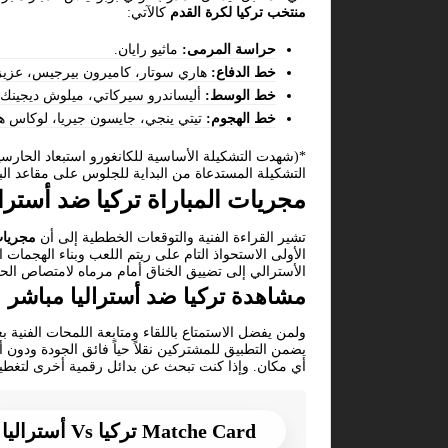
منتخب تركيا لكرة القدم
كالآتي:
حراسة المرمى:
ماثيو رايان.
خط الدفاع:
هاري سوتار، كاميرون بيرجيس، عزيز
خط الوسط:
أليساندرو سيركاتي، ميلوش ديجينك، 
خط الهجوم:
تيتي ينجي، جايسون جيريا، لوكاس هي
*(شهدت التشكيلة الأساسية للكانغورو استبعاد الحارسين
التشكيلة المستدعاة من البداية للجلوس على مقاعد البد
مجريات المباراة تركيا ضد أسترال
تشير القراءة الفنية والتوقعات الخططية إلى أن
مجريات 
الأولى الاستحواذ التام على ريتم اللعب وبناء الهجمات 
الأسترالي إلى تضييق الخناق أمام مرماه لامتصاص ا
مشاهدة تركيا ضد أستراليا مباشر
ولمن يفضل الاستمتاع باللقاء ومتابعة اللمحات الفنية
يضمن التطبيق للمشتركين نقلاً حياً فائق الجودة ودون
أي مكان. وإذا كنت تبحث عن بدائل رقمية أخرى لتغطية
Matche Card تركيا Vs أستراليا