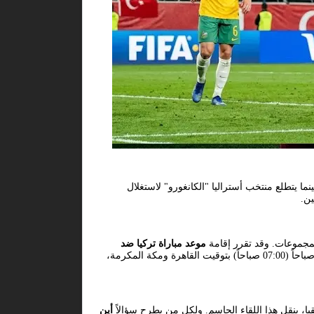
 يتطلع منتخب أستراليا "الكانغورو" لاستغلال
ين.
لمجموعات. وقد تقرر إقامة
موعد مباراة تركيا ضد
صباح غدٍ الأحد، الموافق 14 يونيو 2026. حيث تنطلق صافرة الحكم الرسمية لتعلن بدء الندية والإثارة في تمام الساعة السابعة صباحاً (07:00 صباحاً) بتوقيت القاهرة ومكة المكرمة،
 بنقل هذا اللقاء الحاسم. ولكل من يطرح سؤالاً
أين