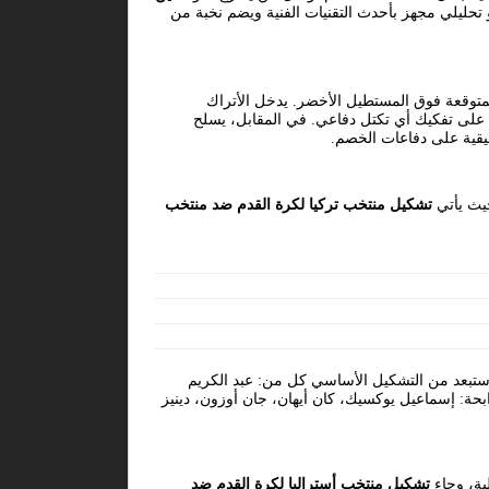
beIN SPORTS MAX HD. وسيصاحب البث استوديو تحليلي مجهز بأحدث التقنيات الفنية ويضم نخبة من
المتوقعة فوق المستطيل الأخضر. يدخل الأتراك
رة على تفكيك أي تكتل دفاعي. في المقابل، يسلح
قيقية على دفاعات الخصم.
حيث يأتي
تشكيل منتخب تركيا لكرة القدم ضد منتخب
 استبعد من التشكيل الأساسي كل من: عبد الكريم
حة: إسماعيل يوكسيك، كان أيهان، جان أوزون، دينيز
ية، وجاء
تشكيل منتخب أستراليا لكرة القدم ضد