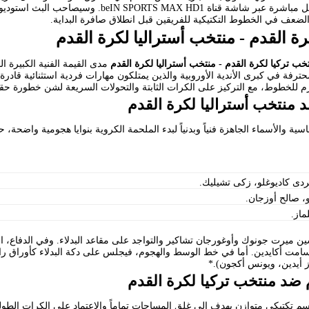
، فإن المواجهة ستُنقل مباشرة عبر شاشة قناة 1
والضعف في الخطوط التكتيكية للفريقين قبل انطلاق صافرة البداية.
رة القدم - منتخب أستراليا لكرة القدم
تخب تركيا لكرة القدم - منتخب أستراليا لكرة القدم
مدى القيمة الفنية الكبيرة 
حترفة في كبرى الأندية الأوروبية والذين يمتلكون مهارات فردية استثنائية قاد
صارم للخطوط، مع التركيز على الكرات الثابتة والتحولات السريعة لشن خطورة ح
 منتخب أستراليا لكرة القدم
ية والأسماء الجاهزة فنياً وبدنياً لبدء الملحمة الكروية بنوايا هجومية واضحة، 
ردى كاديوغلو، زكى تشيليك.
، صالح أوزجان.
ماز.
ارسين ميرت جونوك وأوغورجان تشاكير والتواجد على مقاعد البدلاء. وفي الدفاع،
سامت أكايدين. أما في خط الوسط والهجوم، فيجلس على دكة البدلاء كأوراق راب
 أيدين، ويونس أكجون).*
 ضد منتخب تركيا لكرة القدم
سم تكتيكي متوازن يهدف إلى غلق المساحات تماماً والاعتماد على الكرات الطول