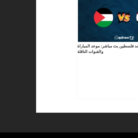
د فلسطين بث مباشر: موعد المباراة
والقنوات الناقلة