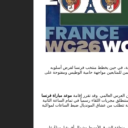
روبية، في حين يخطط منتخب فرنسا لفرض أسلوبه
 على الكثافة العددية والسرعة لحصد نقاط المواجهة كاملة ضمن منافسات بطولة كأس العالم 2026، مما يضمن للمتابعين مواجهة حامية الوطيس ومفتوحة على
ن العرس العالمي. وقد تقرر إقامة
موعد مباراة فرنسا
نين، والموافق بحسب التوقيت الفلكي الساعات الأولى من صباح يوم الثلاثاء، 23 يونيو 2026. حيث ستنطلق مجريات اللقاء رسمياً في تمام الساعة الثانية
استثنائية تتطلب من عشاق المونديال ضبط الساعات لمواكبة
منطقة الشرق الأوسط وشمال أفريقيا. وبناءً على