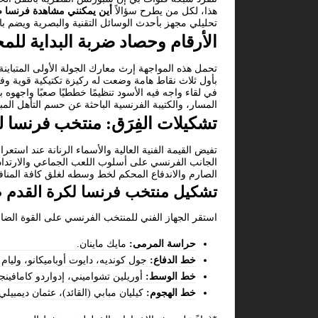
هذا، لكل من يطرح سؤالاً
أين يمكنني مشاهدة فرنسا ض
تحليلي مجهز بأحدث الوسائل التقنية والبصرية ويضم باق
الأرقام وحصاد ضربة البداية لل
في لقاء واجه فيه الأسود تنظيمًا خططيًا صعبًا واجهوه ب
المسار، والكتيبة الفرنسية الباحثة عن حسم التأهل المبا
تشكيلات الفِرَق: منتخب فرنسا ل
تفيض القيمة الفنية العالية والأسماء الرنانة عند استع
الجانب الفرنسي على أسلوب اللعب الجماعي والارتداد 
الصارم والاندفاع المحكم لخط وسطه لغلق كافة المنافذ
تشكيل منتخب فرنسا لكرة القدم ض
استقر الجهاز الفني للمنتخب الفرنسي على القوة الضا
حراسة المرمى:
مايك ماينان.
خط الدفاع:
جول كونديه، دايوت أوباميكانو، وليام صل
خط الوسط:
أوريلين تشواميني، إدواردو كامافينج
خط الهجوم:
كيليان مبابي (القائد)، عثمان ديمبيل