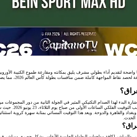
ايا واضحة لتقديم أداء بطولي مشرف يليق بمكانته ومقارعة طموح الكتيبة الأو
الهجومي المنظم والاعتماد
عراق؟
رة البدء لهذا الصدام التكتيكي المثير في الجولة الثانية من دور المجموعات م
في منتصف ليل يوم الاث
مكة المكرمة وبغداد والقاهرة والدوحة. ويعد هذا التوقيت المسائي بمثابة سهرة كروية 
 الحدث.
راق؟
ي والمباشر لكافة مواجهات البطولة الحابسة للأنفاس بشكل حصري ومباشر في 