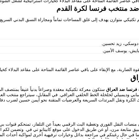
باقي عناصر القائمة المتاحة على مقاعد البدلاء كخيارات استراتيجية لشغل الشو
ضد منتخب فرنسا لكرة القدم
تكتيكي متوازن يهدف إلى غلق المساحات تماماً ومجاراة النسق البدني السريع
دوسكي، زيد تحسين.
 بايش، يوسف الأمين.
ة الضاربة، مع الإبقاء على باقي عناصر القائمة المتاحة على مقاعد البدلاء كخيا
اق
 فرنسا ضد العراق
ستكون معركة تكتيكية معقدة وصراعاً بدنياً عنيفاً بمنتصف ا
 مبابي وديمبيلي لخلخلة الخط الخلفي العراقي. في المقابل، سيتراجع منتخب ا
 الكرة ونقل المرتدات السريعة والعرضيات المتقنة نحو أيمن حسين لضرب دفاع
منصات النقل الفوري وتغطية البث الرقمي بعيداً عن التلفاز، تمنحكم قنوات
 متابعة مرن، أو عن طريق الدخول على موقع كابيتانو تي في. وتضمن لكم المنصا
أما في حال رغبتكم في مراجعة بدائل وخيارات ترفيهية أخرى لمواكبة أحداث المو