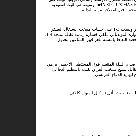
، فإن المباراة ستكون منقولة مباشرة على الهواء عبر شاشة قناة beIN SPORTS MAX HD1. وسيصاحب البث استوديو
خبين قبل انطلاق ضربة البداية.
تحمل هذه المواجهة إرث معارك الجولة الأولى المتباينة بالأرقام؛ حيث استهل المنتخب الفرنسي مشواره المونديالي بانتصار رقمي مميز وبنتيجة 3-1 على حساب منتخب السنغال، ليظفر
بأول ثلاث نقاط هامة وضعت له ركيزة تكتيكية قوية وفارق أهداف مريح في الترتيب. في المقابل، تعثر منتخب العراق في مستهل مشواره المونديالي بتلقي خسارة رقمية ثقيلة بنتيجة 4-1،
لحصد النقاط بالنسبة للعراقيين الساعين لتعديل
دام الليلة المنتظر فوق المستطيل الأخضر. يراهن
ابل يسلح منتخب العراق نفسه بالتنظيم الدفاعي
لتهديد الدفاع الفرنسي.
داية، حيث يأتي تشكيل الديوك كالآتي: