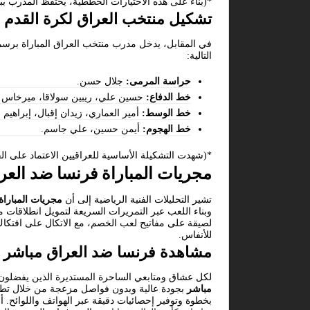
*(بناءً على هذه الاختيارات الخططية، يحتفظ المدرب ب
تشكيل منتخب العراق لكرة القدم 
في المقابل، يدخل مدرب منتخب العراق المباراة برسم 
التالية:
حراسة المرمى:
جلال حسن.
خط الدفاع:
حسين علي، ريبين سولاقا، ميرخاس 
خط الوسط:
أمير العماري، زيدان إقبال، إبراهيم
خط الهجوم:
أيمن حسين، علي جاسم.
*(شهدت التشكيلة الأساسية للعراقيين الاعتماد على القو
مجريات المباراة فرنسا ضد العر
تشير التحليلات الفنية الرياضية إلى أن
مجريات المباراة
وبناء اللعب عبر التمريرات السريعة لتمويل انطلاقات
لصيقة على مفاتيح لعب الخصم، مع الاتكال على افتكاك
للأنفاس.
مشاهدة فرنسا ضد العراق مباشر
لكل عشاق ومتابعي الساحرة المستديرة الذين يفضلون 
مباشر
بجودة عالية وبدون فواصل مزعجة من خلال تطبيق
بخطوة وتوفير إحصائيات دقيقة عبر الهواتف واللوائح. 