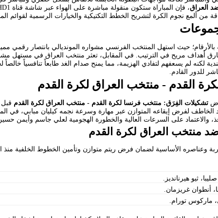
د العراق
ة من ألمع نجوم الكرة لتشريح الخطط التكتيكية والخيارات الرسمية لقوائم المنت
مجموعات
ندية لكنه لم يسعفهم لتفادي الهزيمة، مما يمنح صدام الغد طابعاً تنافسياً خالصاً 
شر للدور القادم.
كرة القدم - منتخب العراق لكرة القدم
راض
تشكيلات الفِرَق: منتخب فرنسا لكرة القدم - منتخب العراق لكرة القدم
قبل ص
الخاطف لفرض إيقاعه المتوازن عبر مهارة وسرعة نجمه كيليان مبابي، في المق
، والاعتماد على السرعات العالية والخطورة الهجومية لعلي جاسم وأيمن حسين 
د منتخب العراق لكرة القدم
ربة وعناصره الأساسية لضمان فرض ريتم متوازن وتأمين الخطوط الخلفية منذ الب
يبا، ثيو هيرنانديز.
ا، أنطوان غريزمان.
ي، ماركوس تورام.