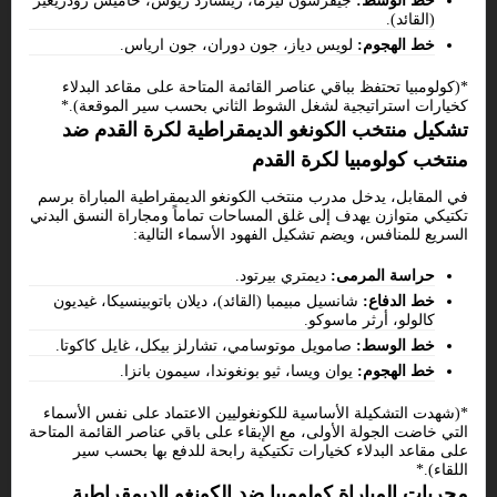
خط الوسط:
جيفرسون ليرما، ريتشارد ريوس، خاميس رودريغيز
(القائد).
خط الهجوم:
لويس دياز، جون دوران، جون ارياس.
*(كولومبيا تحتفظ بباقي عناصر القائمة المتاحة على مقاعد البدلاء
كخيارات استراتيجية لشغل الشوط الثاني بحسب سير الموقعة).*
تشكيل منتخب الكونغو الديمقراطية لكرة القدم ضد
منتخب كولومبيا لكرة القدم
في المقابل، يدخل مدرب منتخب الكونغو الديمقراطية المباراة برسم
تكتيكي متوازن يهدف إلى غلق المساحات تماماً ومجاراة النسق البدني
السريع للمنافس، ويضم تشكيل الفهود الأسماء التالية:
حراسة المرمى:
ديمتري بيرتود.
خط الدفاع:
شانسيل مبيمبا (القائد)، ديلان باتوبينسيكا، غيديون
كالولو، أرثر ماسوكو.
خط الوسط:
صامويل موتوسامي، تشارلز بيكل، غايل كاكوتا.
خط الهجوم:
يوان ويسا، ثيو بونغوندا، سيمون بانزا.
*(شهدت التشكيلة الأساسية للكونغوليين الاعتماد على نفس الأسماء
التي خاضت الجولة الأولى، مع الإبقاء على باقي عناصر القائمة المتاحة
على مقاعد البدلاء كخيارات تكتيكية رابحة للدفع بها بحسب سير
اللقاء).*
مجريات المباراة كولومبيا ضد الكونغو الديمقراطية