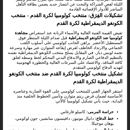
الليلة لفض الشراكة والبحث عن انتصار جديد يضمن بطاقة التأهل
المباشر للأدوار الإقصائية القادمة.
تشكيلات الفِرَق: منتخب كولومبيا لكرة القدم - منتخب
الكونغو الديمقراطية لكرة القدم
تفيض القيمة الفنية العالية والأسماء الرنانة عند استعراض
مشاهدة
كولومبيا ضد الكونغو الديمقراطية
قبل صدام الليلة المنتظر فوق
المستطيل الأخضر. يراهن الجانب كولومبي على أسلوب اللعب
الجماعي والارتداد الخاطف لفرض إيقاعه المتوازن عبر مهارة وسرعة
نجمه لويس دياز، في المقابل يسلح منتخب الكونغو الديمقراطية نفسه
بالتنظيم الدفاعي الصارم والاندفاع البدني المحكم لخط وسطه لغلق
كافة المنافذ، والاعتماد على السرعات العالية والخطورة الهجومية
لتهديد الدفاع كولومبي المتقدم.
تشكيل منتخب كولومبيا لكرة القدم ضد منتخب الكونغو
الديمقراطية لكرة القدم
استقر الجهاز الفني للمنتخب كولومبي على القوة الضاربة وعناصره
الأساسية لضمان فرض ريتم متوازن وتأمين الخطوط الخلفية منذ
البداية، حيث يأتي تشكيل كولومبيا كالآتي:
حراسة المرمى:
كاميلو فارغاس.
خط الدفاع:
دانيال مونيوز، دافينسون سانشيز، جون لوكومي،
يوهان موخيكا.