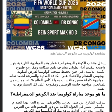
مشاهدة كولومبيا ضد الكونغو الديمقراطية
يدخل منتخب الكونغو الديمقراطية غمار هذه المواجهة التاريخية بنوايا
واضحة لتقديم أداء بطولي مشرف يليق بمكانته ومقارعة طموح
الكتيبة اللاتينية، في حين يخطط منتخب كولومبيا لفرض أسلوبه
الهجومي المنظم والاعتماد على الكثافة العددية والسرعة لحصد نقاط
المواجهة كاملة ضمن منافسات بطولة كأس العالم 2026، مما يضمن
للمتابعين مواجهة حامية الوطيس ومفتوحة على كل السيناريوهات
الفنية.
ما هو موعد مباراة كولومبيا ضد الكونغو الديمقراطية؟
يترقب الشارع الرياضي العربي والأفريقي إشارة البدء لهذا الصدام
التكتيكي المثير في الجولة الثانية من دور المجموعات من العرس
العالمي. وقد تقرر إقامة
موعد مباراة كولومبيا ضد الكونغو