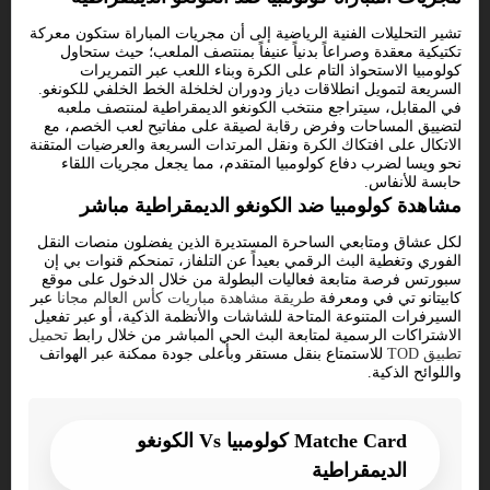
تشير التحليلات الفنية الرياضية إلى أن مجريات المباراة ستكون معركة
تكتيكية معقدة وصراعاً بدنياً عنيفاً بمنتصف الملعب؛ حيث ستحاول
كولومبيا الاستحواذ التام على الكرة وبناء اللعب عبر التمريرات
السريعة لتمويل انطلاقات دياز ودوران لخلخلة الخط الخلفي للكونغو.
في المقابل، سيتراجع منتخب الكونغو الديمقراطية لمنتصف ملعبه
لتضييق المساحات وفرض رقابة لصيقة على مفاتيح لعب الخصم، مع
الاتكال على افتكاك الكرة ونقل المرتدات السريعة والعرضيات المتقنة
نحو ويسا لضرب دفاع كولومبيا المتقدم، مما يجعل مجريات اللقاء
حابسة للأنفاس.
مشاهدة كولومبيا ضد الكونغو الديمقراطية مباشر
لكل عشاق ومتابعي الساحرة المستديرة الذين يفضلون منصات النقل
الفوري وتغطية البث الرقمي بعيداً عن التلفاز، تمنحكم قنوات بي إن
سبورتس فرصة متابعة فعاليات البطولة من خلال الدخول على موقع
كابيتانو تي في ومعرفة
طريقة مشاهدة مباريات كأس العالم مجانا
عبر
السيرفرات المتنوعة المتاحة للشاشات والأنظمة الذكية، أو عبر تفعيل
الاشتراكات الرسمية لمتابعة البث الحي المباشر من خلال رابط
تحميل
تطبيق TOD
للاستمتاع بنقل مستقر وبأعلى جودة ممكنة عبر الهواتف
واللوائح الذكية.
Matche Card كولومبيا Vs الكونغو
الديمقراطية