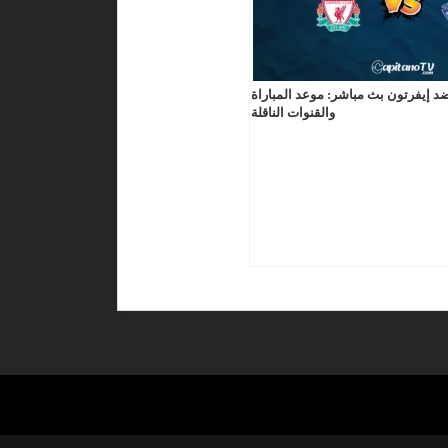
د إيفرتون بث مباشر: موعد المباراة
والقنوات الناقلة