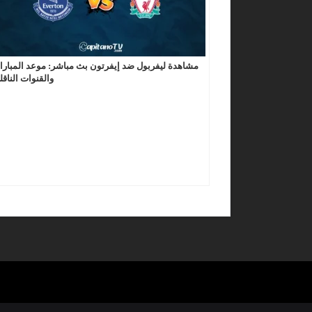
مشاهدة ليفربول ضد إيفرتون بث مباشر: موعد المبارا
والقنوات الناقل