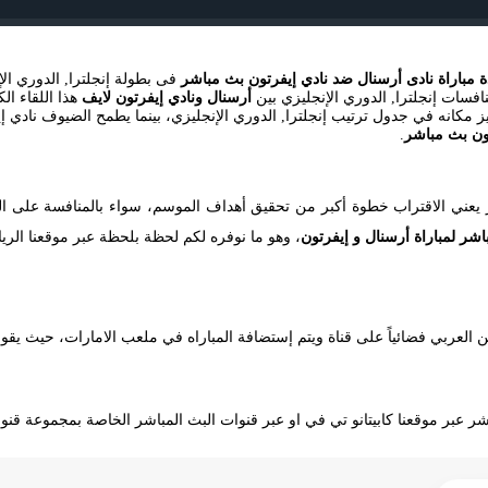
 مباراة نادى أرسنال ضد نادي إيفرتون بث مباشر
ات إنجلترا, الدوري الإنجليزي بين
أرسنال ونادي إيفرتون لايف
هذا اللقاء ا
زيز مكانه في جدول ترتيب إنجلترا, الدوري الإنجليزي، بينما يطمح الضيوف نادي إ
ون بث مباشر
.
ز يعني الاقتراب خطوة أكبر من تحقيق أهداف الموسم، سواء بالمنافسة على ال
اشر لمباراة أرسنال و إيفرتون
، وهو ما نوفره لكم لحظة بلحظة عبر موقعنا الر
العربي فضائياً على قناة ويتم إستضافة المباراه في ملعب الامارات، حيث يقوم 
 عبر موقعنا كابيتانو تي في او عبر قنوات البث المباشر الخاصة بمجموعة قنوات