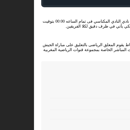
تتجه أنظار عشاق كرة القدم لمشاهدة مباراة اليوم 2026-02-28 فى بطولة المغرب, الدوري المغربي بين كلا من نادى الجيش الملكي و نادي النادي المكناسي فى تمام الساعه 00:00 بتوقيت
كي يأتي في ظرف دقيق لكلا الفريقين.
باراه في ملعب الملعب الأولمبي بالرباط يقوم المعلق الرياضى بالتعليق على مباراة الجيش
 المباشر الخاصة بمجموعة قنوات الرياضية المغربية