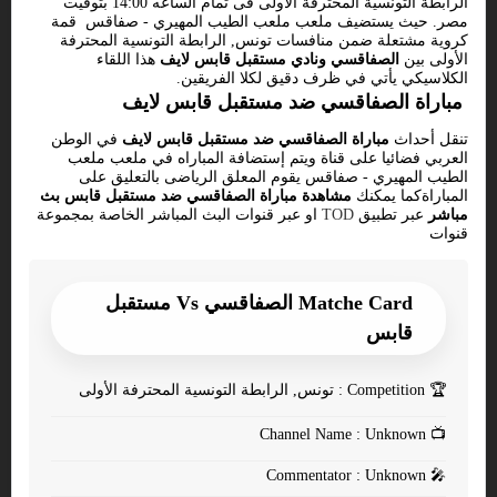
الرابطة التونسية المحترفة الأولى فى تمام الساعه 14:00 بتوقيت
مصر. حيث يستضيف ملعب ملعب الطيب المهيري - صفاقس قمة
كروية مشتعلة ضمن منافسات تونس, الرابطة التونسية المحترفة
الأولى بين
الصفاقسي ونادي مستقبل قابس لايف
هذا اللقاء
الكلاسيكي يأتي في ظرف دقيق لكلا الفريقين.
مباراة الصفاقسي ضد مستقبل قابس لايف
تنقل أحداث
مباراة الصفاقسي ضد مستقبل قابس لايف
في الوطن
العربي فضائيا على قناة ويتم إستضافة المباراه في ملعب ملعب
الطيب المهيري - صفاقس يقوم المعلق الرياضى بالتعليق على
المباراةكما يمكنك
مشاهدة مباراة الصفاقسي ضد مستقبل قابس بث
مباشر
عبر تطبيق
TOD
او عبر قنوات البث المباشر الخاصة بمجموعة
قنوات
Matche Card الصفاقسي Vs مستقبل
قابس
🏆
Competition : تونس, الرابطة التونسية المحترفة الأولى
Channel Name : Unknown
📺
Commentator : Unknown
🎤