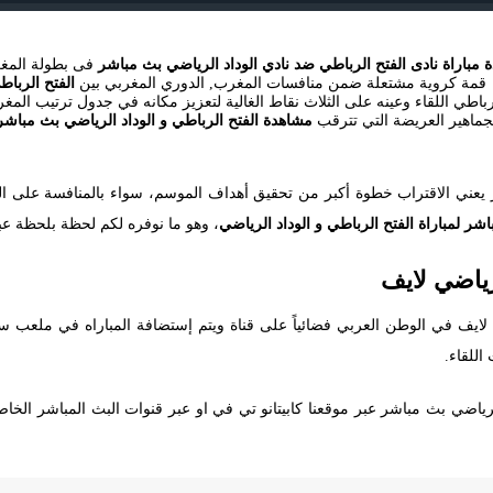
 مباراة نادى الفتح الرباطي ضد نادي الوداد الرياضي بث مباشر
قمة كروية مشتعلة ضمن منافسات المغرب, الدوري المغربي بين
الفتح الرباط
اطي اللقاء وعينه على الثلاث نقاط الغالية لتعزيز مكانه في جدول ترتيب المغر
لجماهير العريضة التي تترقب
مشاهدة الفتح الرباطي و الوداد الرياضي بث مباشر
ز يعني الاقتراب خطوة أكبر من تحقيق أهداف الموسم، سواء بالمنافسة على ال
اشر لمباراة الفتح الرباطي و الوداد الرياضي
، وهو ما نوفره لكم لحظة بلحظة عب
رياضي لايف
ي لايف في الوطن العربي فضائياً على قناة ويتم إستضافة المباراه في ملعب س
اللقاء.
رياضي بث مباشر عبر موقعنا كابيتانو تي في او عبر قنوات البث المباشر الخاص