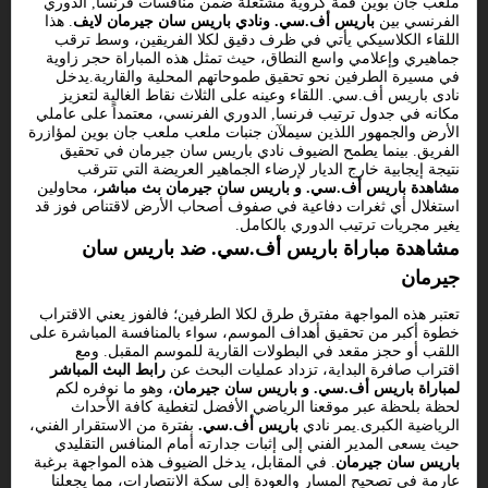
ملعب جان بوين قمة كروية مشتعلة ضمن منافسات فرنسا, الدوري
الفرنسي بين
باريس أف.سي. ونادي باريس سان جيرمان لايف
. هذا
اللقاء الكلاسيكي يأتي في ظرف دقيق لكلا الفريقين، وسط ترقب
جماهيري وإعلامي واسع النطاق، حيث تمثل هذه المباراة حجر زاوية
في مسيرة الطرفين نحو تحقيق طموحاتهم المحلية والقارية.يدخل
نادى باريس أف.سي. اللقاء وعينه على الثلاث نقاط الغالية لتعزيز
مكانه في جدول ترتيب فرنسا, الدوري الفرنسي، معتمداً على عاملي
الأرض والجمهور اللذين سيملآن جنبات ملعب ملعب جان بوين لمؤازرة
الفريق. بينما يطمح الضيوف نادي باريس سان جيرمان في تحقيق
نتيجة إيجابية خارج الديار لإرضاء الجماهير العريضة التي تترقب
مشاهدة باريس أف.سي. و باريس سان جيرمان بث مباشر
، محاولين
استغلال أي ثغرات دفاعية في صفوف أصحاب الأرض لاقتناص فوز قد
يغير مجريات ترتيب الدوري بالكامل.
مشاهدة مباراة باريس أف.سي. ضد باريس سان
جيرمان
تعتبر هذه المواجهة مفترق طرق لكلا الطرفين؛ فالفوز يعني الاقتراب
خطوة أكبر من تحقيق أهداف الموسم، سواء بالمنافسة المباشرة على
اللقب أو حجز مقعد في البطولات القارية للموسم المقبل. ومع
اقتراب صافرة البداية، تزداد عمليات البحث عن
رابط البث المباشر
لمباراة باريس أف.سي. و باريس سان جيرمان
، وهو ما نوفره لكم
لحظة بلحظة عبر موقعنا الرياضي الأفضل لتغطية كافة الأحداث
الرياضية الكبرى.يمر نادي
باريس أف.سي.
بفترة من الاستقرار الفني،
حيث يسعى المدير الفني إلى إثبات جدارته أمام المنافس التقليدي
باريس سان جيرمان
. في المقابل، يدخل الضيوف هذه المواجهة برغبة
عارمة في تصحيح المسار والعودة إلى سكة الانتصارات، مما يجعلنا