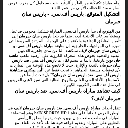
أمام مباراة تكتيكية من الطراز الرفيع، حيث سيحاول كل مدرب فرض
أسلوبه منذ اللحظات الأولى من عمر اللقاء.
التشكيل المتوقع: باريس أف.سي. - باريس سان
جيرمان
من المتوقع أن يبدأ
باريس أف.سي.
المباراة بتشكيل هجومي ضاغط،
مستغلاً سرعات الأجنحة لديه، بينما قد يلجأ
باريس سان جيرمان
إلى
تأمين المناطق الدفاعية والاعتماد على الهجمات المرتدة السريعة التي
تميزه في المواجهات الخارجية. إن
متابعة مباراة باريس أف.سي. و
باريس سان جيرمان لايف
ستكشف لنا عن مدى جاهزية اللاعبين
البدنية والذهنية لخوض هذه المعركة الكروية على أرضية ملعب
ملعب
جان بوين
.تاريخياً، دائماً ما تتسم لقاءات
باريس أف.سي. ضد باريس
سان جيرمان
بالندية والإثارة، حيث لا تخضع هذه النوعية من المباريات
لأي توقعات مسبقة. الجماهير لا تبحث فقط عن "
أين يمكنني مشاهدة
باريس أف.سي. ضد باريس سان جيرمان؟
" بل تبحث أيضاً عن
الاستمتاع بالأداء الفني العالي والروح القتالية التي تميز لاعبي الفريقين
في مثل هذه القمم الكروية الكبيرة.
كيف تشاهد مباراة باريس أف.سي. ضد باريس سان
جيرمان لايف؟
تنقل أحداث
مباراة باريس أف.سي. ضد باريس سان جيرمان لايف
في
الوطن العربي فضائياً على قناة
beIN SPORTS HD 1
ويتم إستضافة
المباراه في ملعب ملعب جان بوين، حيث يقوم المعلق الرياضى
بالتعليق على المباراة وتقديم قراءة فنية شاملة لأحداث اللقاء، مع
تحليل دقيق لكافة الحالات التحكيمية والتحركات التكتيكية