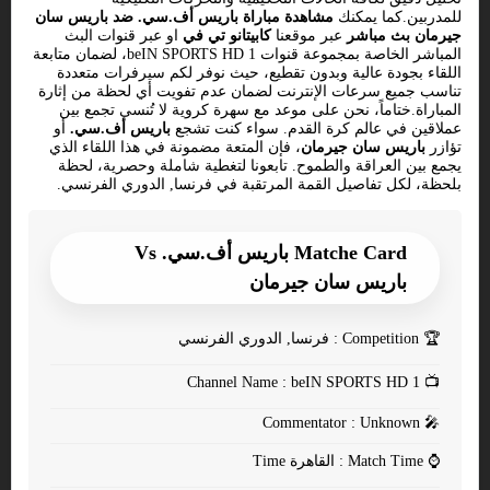
للمدربين.كما يمكنك
مشاهدة مباراة باريس أف.سي. ضد باريس سان
جيرمان بث مباشر
عبر موقعنا
كابيتانو تي في
او عبر قنوات البث
المباشر الخاصة بمجموعة قنوات beIN SPORTS HD 1، لضمان متابعة
اللقاء بجودة عالية وبدون تقطيع، حيث نوفر لكم سيرفرات متعددة
تناسب جميع سرعات الإنترنت لضمان عدم تفويت أي لحظة من إثارة
المباراة.ختاماً، نحن على موعد مع سهرة كروية لا تُنسى تجمع بين
عملاقين في عالم كرة القدم. سواء كنت تشجع
باريس أف.سي.
أو
تؤازر
باريس سان جيرمان
، فإن المتعة مضمونة في هذا اللقاء الذي
يجمع بين العراقة والطموح. تابعونا لتغطية شاملة وحصرية، لحظة
بلحظة، لكل تفاصيل القمة المرتقبة في فرنسا, الدوري الفرنسي.
Matche Card باريس أف.سي. Vs
باريس سان جيرمان
🏆
Competition : فرنسا, الدوري الفرنسي
Channel Name : beIN SPORTS HD 1
📺
Commentator : Unknown
🎤
⌚
Match Time : القاهرة Time