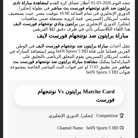
تتجه اليوم 2026-03-01 أنظار عشاق كرة القدم
لمشاهدة مباراة نادى
برايتون ضد نادي نوتنجهام فورست بث مباشر
فى بطولة إنجلترا,
الدوري الإنجليزي فى تمام الساعه 16:00 بتوقيت مصر. حيث يستضيف
ملعب أمريكان إكسبريس قمة كروية مشتعلة ضمن منافسات
إنجلترا, الدوري الإنجليزي بين
برايتون ونادي نوتنجهام فورست لايف
هذا اللقاء الكلاسيكي يأتي في ظرف دقيق لكلا الفريقين.
مباراة برايتون ضد نوتنجهام فورست لايف
تنقل أحداث
مباراة برايتون ضد نوتنجهام فورست لايف
في الوطن
العربي فضائيا على قناة beIN Sports 5 HD ويتم إستضافة المباراه في
ملعب أمريكان إكسبريس يقوم المعلق الرياضى بالتعليق على
المباراةكما يمكنك
مشاهدة مباراة برايتون ضد نوتنجهام فورست بث
مباشر
عبر تطبيق
TOD
او عبر قنوات البث المباشر الخاصة بمجموعة
قنوات beIN Sports 5 HD
Matche Card برايتون Vs نوتنجهام
فورست
🏆
Competition : إنجلترا, الدوري الإنجليزي
Channel Name : beIN Sports 5 HD
📺