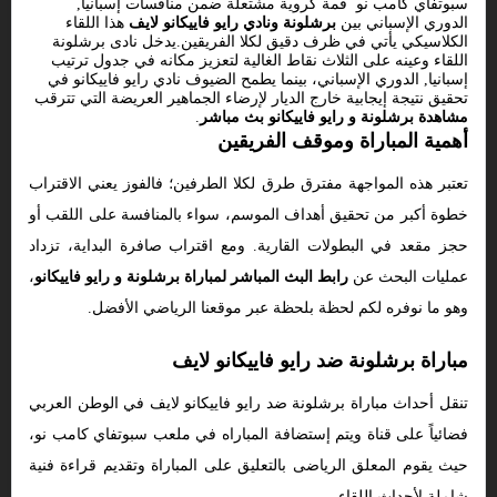
سبوتفاي كامب نو قمة كروية مشتعلة ضمن منافسات إسبانيا,
الدوري الإسباني بين
برشلونة ونادي رايو فاييكانو لايف
هذا اللقاء
الكلاسيكي يأتي في ظرف دقيق لكلا الفريقين.يدخل نادى برشلونة
اللقاء وعينه على الثلاث نقاط الغالية لتعزيز مكانه في جدول ترتيب
إسبانيا, الدوري الإسباني، بينما يطمح الضيوف نادي رايو فاييكانو في
تحقيق نتيجة إيجابية خارج الديار لإرضاء الجماهير العريضة التي تترقب
مشاهدة برشلونة و رايو فاييكانو بث مباشر
.
أهمية المباراة وموقف الفريقين
تعتبر هذه المواجهة مفترق طرق لكلا الطرفين؛ فالفوز يعني الاقتراب
خطوة أكبر من تحقيق أهداف الموسم، سواء بالمنافسة على اللقب أو
حجز مقعد في البطولات القارية. ومع اقتراب صافرة البداية، تزداد
عمليات البحث عن
رابط البث المباشر لمباراة برشلونة و رايو فاييكانو
،
وهو ما نوفره لكم لحظة بلحظة عبر موقعنا الرياضي الأفضل.
مباراة برشلونة ضد رايو فاييكانو لايف
تنقل أحداث مباراة برشلونة ضد رايو فاييكانو لايف في الوطن العربي
فضائياً على قناة ويتم إستضافة المباراه في ملعب سبوتفاي كامب نو،
حيث يقوم المعلق الرياضى بالتعليق على المباراة وتقديم قراءة فنية
شاملة لأحداث اللقاء.