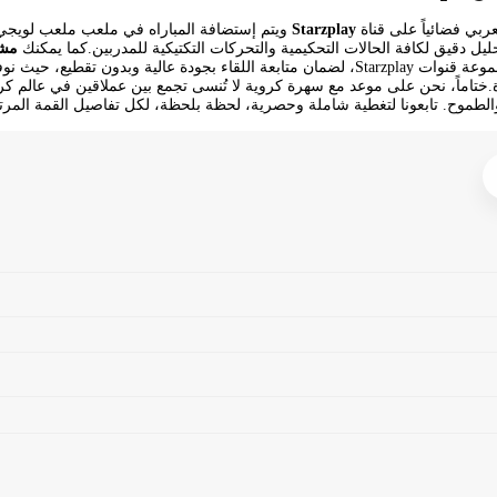
بي فضائياً على قناة
Starzplay
ويتم إستضافة المباراه في ملعب ملعب لويجي 
حليل دقيق لكافة الحالات التحكيمية والتحركات التكتيكية للمدربين.كما يمكنك
مشا
او عبر قنوات البث المباشر الخاصة بمجموعة قنوات Starzplay، لضمان متابعة اللقاء بجو
ة.ختاماً، نحن على موعد مع سهرة كروية لا تُنسى تجمع بين عملاقين في عالم 
الطموح. تابعونا لتغطية شاملة وحصرية، لحظة بلحظة، لكل تفاصيل القمة المرتقب