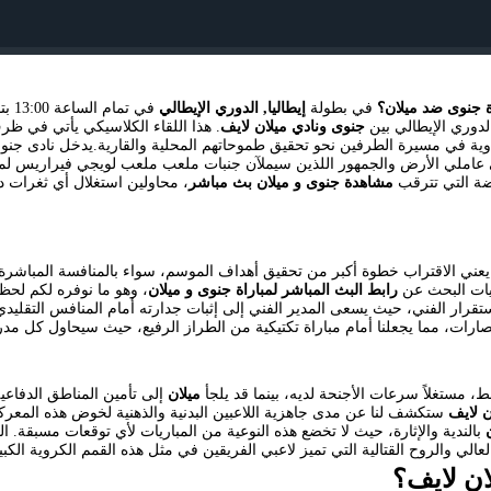
 جنوى ضد ميلان؟
في بطولة
إيطاليا, الدوري الإيطالي
في 
دوري الإيطالي بين
جنوى ونادي ميلان لايف
. هذا اللقاء الكلاسيكي يأتي في ظ
ية في مسيرة الطرفين نحو تحقيق طموحاتهم المحلية والقارية.يدخل نادى جنوى ال
لى عاملي الأرض والجمهور اللذين سيملآن جنبات ملعب ملعب لويجي فيراريس لمؤ
يضة التي تترقب
مشاهدة جنوى و ميلان بث مباشر
، محاولين استغلال أي ثغرات 
 يعني الاقتراب خطوة أكبر من تحقيق أهداف الموسم، سواء بالمنافسة المباشرة
ليات البحث عن
رابط البث المباشر لمباراة جنوى و ميلان
، وهو ما نوفره لكم لحظ
تقرار الفني، حيث يسعى المدير الفني إلى إثبات جدارته أمام المنافس التقليد
صارات، مما يجعلنا أمام مباراة تكتيكية من الطراز الرفيع، حيث سيحاول كل م
 مستغلاً سرعات الأجنحة لديه، بينما قد يلجأ
ميلان
إلى تأمين المناطق الدفاعية
ن لايف
ستكشف لنا عن مدى جاهزية اللاعبين البدنية والذهنية لخوض هذه المعر
بالندية والإثارة، حيث لا تخضع هذه النوعية من المباريات لأي توقعات مسبقة. ا
العالي والروح القتالية التي تميز لاعبي الفريقين في مثل هذه القمم الكروية الكبي
ان لايف؟