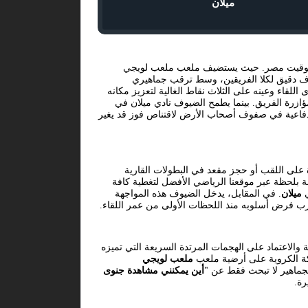
ميلان
تمام الساعة 13:00 بتوقيت مصر. حيث يستضيف ملعب ملعب لويجي
رف دقيق لكلا الفريقين، وسط ترقب جماهيري
لقاء وعينه على الثلاث نقاط الغالية لتعزيز مكانه
ازرة الفريق. بينما يطمح الضيوف نادي ميلان في
دفاعية في صفوف أصحاب الأرض لاقتناص فوز قد يغير
 على اللقب أو حجز مقعد في البطولات القارية
ة بلحظة عبر موقعنا الرياضي الأفضل لتغطية كافة
ي
ميلان
. في المقابل، يدخل الضيوف هذه المواجهة
درب فرض أسلوبه منذ اللحظات الأولى من عمر اللقاء.
 والاعتماد على الهجمات المرتدة السريعة التي تميزه
كة الكروية على أرضية ملعب
ملعب لويجي
لجماهير لا تبحث فقط عن "
أين يمكنني مشاهدة جنوى
رة.