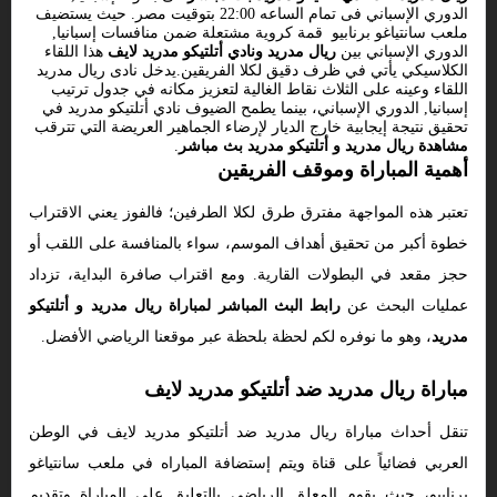
الدوري الإسباني فى تمام الساعه 22:00 بتوقيت مصر. حيث يستضيف
ملعب سانتياغو برنابيو قمة كروية مشتعلة ضمن منافسات إسبانيا,
الدوري الإسباني بين
ريال مدريد ونادي أتلتيكو مدريد لايف
هذا اللقاء
الكلاسيكي يأتي في ظرف دقيق لكلا الفريقين.يدخل نادى ريال مدريد
اللقاء وعينه على الثلاث نقاط الغالية لتعزيز مكانه في جدول ترتيب
إسبانيا, الدوري الإسباني، بينما يطمح الضيوف نادي أتلتيكو مدريد في
تحقيق نتيجة إيجابية خارج الديار لإرضاء الجماهير العريضة التي تترقب
مشاهدة ريال مدريد و أتلتيكو مدريد بث مباشر
.
أهمية المباراة وموقف الفريقين
تعتبر هذه المواجهة مفترق طرق لكلا الطرفين؛ فالفوز يعني الاقتراب
خطوة أكبر من تحقيق أهداف الموسم، سواء بالمنافسة على اللقب أو
حجز مقعد في البطولات القارية. ومع اقتراب صافرة البداية، تزداد
عمليات البحث عن
رابط البث المباشر لمباراة ريال مدريد و أتلتيكو
مدريد
، وهو ما نوفره لكم لحظة بلحظة عبر موقعنا الرياضي الأفضل.
مباراة ريال مدريد ضد أتلتيكو مدريد لايف
تنقل أحداث مباراة ريال مدريد ضد أتلتيكو مدريد لايف في الوطن
العربي فضائياً على قناة ويتم إستضافة المباراه في ملعب سانتياغو
برنابيو، حيث يقوم المعلق الرياضى بالتعليق على المباراة وتقديم