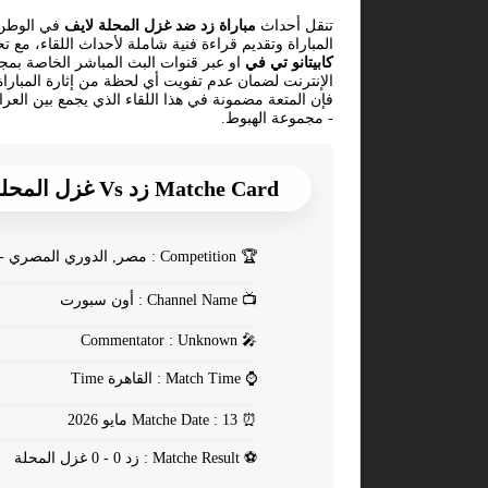
تنقل أحداث
مباراة زد ضد غزل المحلة لايف
في الوطن ا
المباراة وتقديم قراءة فنية شاملة لأحداث اللقاء، مع ت
كابيتانو تي في
او عبر قنوات البث المباشر الخاصة بم
الإنترنت لضمان عدم تفويت أي لحظة من إثارة المبارا
فإن المتعة مضمونة في هذا اللقاء الذي يجمع بين العر
- مجموعة الهبوط.
Matche Card زد Vs غزل المحلة
🏆
Competition : مصر, الدوري المصري - المرحلة النهائية - مجموعة الهبوط
📺
Channel Name : أون سبورت
Commentator : Unknown
🎤
⌚
Match Time : القاهرة Time
⏰
Matche Date : 13 مايو 2026
⚽
Matche Result : زد 0 - 0 غزل المحلة