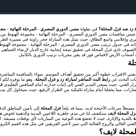
 زد ضد غزل المحلة؟
في بطولة
مصر, الدوري المصري - المرحلة النهائية - مج
ن منافسات مصر, الدوري المصري - المرحلة النهائية - مجموعة الهبوط بين
 وإعلامي واسع النطاق، حيث تمثل هذه المباراة حجر زاوية في مسيرة الطرفي
 مكانه في جدول ترتيب مصر, الدوري المصري - المرحلة النهائية - مجموعة الهبو
الضيوف نادي غزل المحلة في تحقيق نتيجة إيجابية خارج الديار لإرضاء الجماهير
أصحاب الأرض لاقتناص فوز قد يغير مجريات ترتيب الدوري بالكامل.
لة
 يعني الاقتراب خطوة أكبر من تحقيق أهداف الموسم، سواء بالمنافسة المباشرة
ليات البحث عن
رابط البث المباشر لمباراة زد و غزل المحلة
، وهو ما نوفره لكم 
ار الفني، حيث يسعى المدير الفني إلى إثبات جدارته أمام المنافس التقليدي
غز
صارات، مما يجعلنا أمام مباراة تكتيكية من الطراز الرفيع، حيث سيحاول كل م
تغلاً سرعات الأجنحة لديه، بينما قد يلجأ
غزل المحلة
إلى تأمين المناطق الدفا
غزل المحلة لايف
ستكشف لنا عن مدى جاهزية اللاعبين البدنية والذهنية لخوض 
ة
بالندية والإثارة، حيث لا تخضع هذه النوعية من المباريات لأي توقعات مسبقة. 
الفني العالي والروح القتالية التي تميز لاعبي الفريقين في مثل هذه القمم الكروية
لمحلة لايف؟