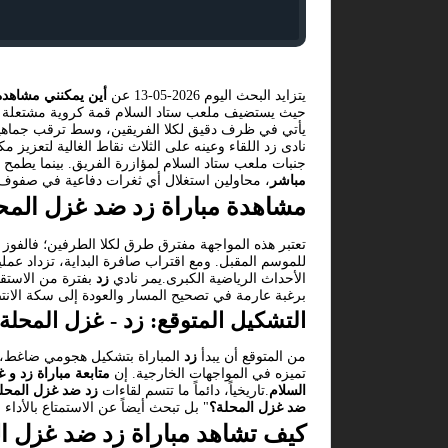
يتزايد البحث اليوم 2026-05-13 عن
أين يمكنني مشاهدة
حيث يستضيف ملعب ستاد السلام قمة كروية مشتعلة ضم
يأتي في ظرف دقيق لكلا الفريقين، وسط ترقب جماهيري
نادى زد اللقاء وعينه على الثلاث نقاط الغالية لتعزيز
جنبات ملعب ستاد السلام لمؤازرة الفريق. بينما يطمح 
مباشر
، محاولين استغلال أي ثغرات دفاعية في صفوف 
مشاهدة مباراة زد ضد غزل المح
تعتبر هذه المواجهة مفترق طرق لكلا الطرفين؛ فالفوز
للموسم المقبل. ومع اقتراب صافرة البداية، تزداد عم
الأحداث الرياضية الكبرى.يمر نادي
زد
بفترة من الاستقر
برغبة عارمة في تصحيح المسار والعودة إلى سكة الانت
التشكيل المتوقع: زد - غزل المحلة
من المتوقع أن يبدأ
زد
المباراة بتشكيل هجومي ضاغط، مس
تميزه في المواجهات الخارجية. إن
متابعة مباراة زد و 
السلام
.تاريخياً، دائماً ما تتسم لقاءات
زد ضد غزل المحل
ضد غزل المحلة؟
" بل تبحث أيضاً عن الاستمتاع بالأداء 
كيف تشاهد مباراة زد ضد غزل ا