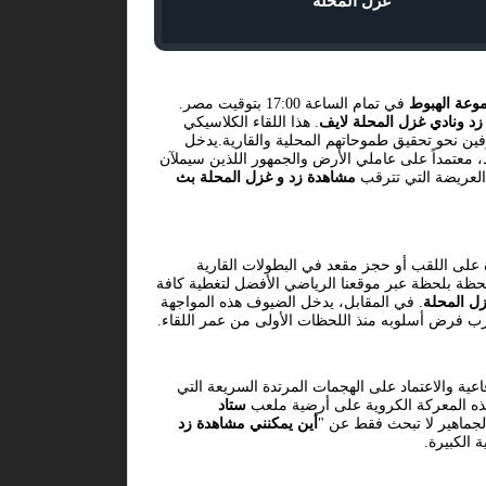
غزل المحلة
موعة الهبوط
في تمام الساعة 17:00 بتوقيت مصر.
زد ونادي غزل المحلة لايف
. هذا اللقاء الكلاسيكي
ن نحو تحقيق طموحاتهم المحلية والقارية.يدخل
ط، معتمداً على عاملي الأرض والجمهور اللذين سيملآن
 العريضة التي تترقب
مشاهدة زد و غزل المحلة بث
 على اللقب أو حجز مقعد في البطولات القارية
لحظة بلحظة عبر موقعنا الرياضي الأفضل لتغطية كافة
ل المحلة
. في المقابل، يدخل الضيوف هذه المواجهة
درب فرض أسلوبه منذ اللحظات الأولى من عمر اللقاء.
عية والاعتماد على الهجمات المرتدة السريعة التي
هذه المعركة الكروية على أرضية ملعب
ستاد
الجماهير لا تبحث فقط عن "
أين يمكنني مشاهدة زد
 الكبيرة.