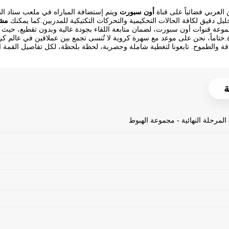
لعربي فضائياً على قناة
أون سبورت
ويتم إستضافة المباراه في ملعب ستاد ال
حليل دقيق لكافة الحالات التحكيمية والتحركات التكتيكية للمدربين.كما يمكنك
مشا
جموعة قنوات أون سبورت، لضمان متابعة اللقاء بجودة عالية وبدون تقطيع، حي
ة.ختاماً، نحن على موعد مع سهرة كروية لا تُنسى تجمع بين عملاقين في عالم 
اقة والطموح. تابعونا لتغطية شاملة وحصرية، لحظة بلحظة، لكل تفاصيل القمة ا