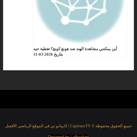
أين يمكنني مشاهدة الهند ضد هونغ كونغ؟ تغطية حيه
بتاريخ 2026-03-31
جميع الحقوق محفوظة © CapitanoTV | كابيتانو تي في الموقع الرياضي الأفضل
Designed by | albaadani