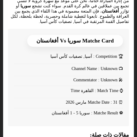
من إثارة المباراة.ختاماً، نحن على موعد مع سهرة كروية لا تُنسى
تجمع بين عملاقين في عالم كرة القدم. سواء كنت تشجع
سوريا
أو
تؤازر
أفغانستان
، فإن المتعة مضمونة في هذا اللقاء الذي يجمع بين
العراقة والطموح. تابعونا لتغطية شاملة وحصرية، لحظة بلحظة، لكل
تفاصيل القمة المرتقبة في آسيا, تصفيات كأس آسيا.
Matche Card سوريا Vs أفغانستان
🏆
Competition : آسيا, تصفيات كأس آسيا
Channel Name : Unknown
📺
Commentator : Unknown
🎤
⌚
Match Time : القاهرة Time
⏰
Matche Date : 31 مارس 2026
⚽
Matche Result : سوريا 5 - 1 أفغانستان
مفالات ذات صلة: