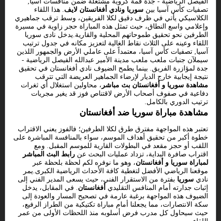
الفيصل الرياضية - جدة قمة كروية مشتعلة ضمن منافسات آسيا,
تصفيات كأس آسيا بين
سوريا ونادي أفغانستان لايف
. هذا اللقاء
الكلاسيكي يأتي في ظرف دقيق لكلا الفريقين، وسط ترقب جماهيري
وإعلامي واسع النطاق، حيث تمثل هذه المباراة حجر زاوية في مسيرة
الطرفين نحو تحقيق طموحاتهم المحلية والقارية.يدخل نادى سوريا
اللقاء وعينه على الثلاث نقاط الغالية لتعزيز مكانه في جدول ترتيب
آسيا, تصفيات كأس آسيا، معتمداً على عاملي الأرض والجمهور اللذين
سيملآن جنبات ملعب ملعب مدينة الأمير عبدالله الفيصل الرياضية -
جدة لمؤازرة الفريق. بينما يطمح الضيوف نادي أفغانستان في تحقيق
نتيجة إيجابية خارج الديار لإرضاء الجماهير العريضة التي تترقب
مشاهدة سوريا و أفغانستان بث مباشر
، محاولين استغلال أي ثغرات
دفاعية في صفوف أصحاب الأرض لاقتناص فوز قد يغير مجريات
ترتيب الدوري بالكامل.
مشاهدة مباراة سوريا ضد أفغانستان
تعتبر هذه المواجهة مفترق طرق لكلا الطرفين؛ فالفوز يعني الاقتراب
خطوة أكبر من تحقيق أهداف الموسم، سواء بالمنافسة المباشرة على
اللقب أو حجز مقعد في البطولات القارية للموسم المقبل. ومع
اقتراب صافرة البداية، تزداد عمليات البحث عن
رابط البث المباشر
لمباراة سوريا و أفغانستان
، وهو ما نوفره لكم لحظة بلحظة عبر
موقعنا الرياضي الأفضل لتغطية كافة الأحداث الرياضية الكبرى.يمر
نادي
سوريا
بفترة من الاستقرار الفني، حيث يسعى المدير الفني إلى
إثبات جدارته أمام المنافس التقليدي
أفغانستان
. في المقابل، يدخل
الضيوف هذه المواجهة برغبة عارمة في تصحيح المسار والعودة إلى
سكة الانتصارات، مما يجعلنا أمام مباراة تكتيكية من الطراز الرفيع،
حيث سيحاول كل مدرب فرض أسلوبه منذ اللحظات الأولى من عمر