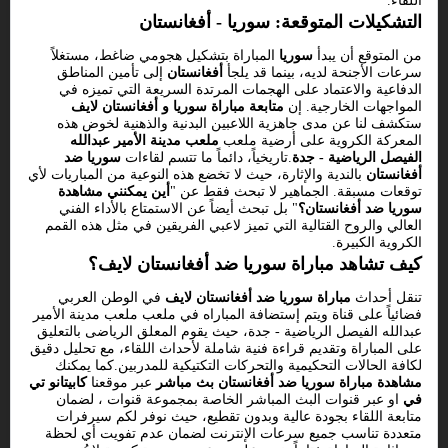
اللقاء.
التشكيلات المتوقعة: سوريا - أفغانستان
من المتوقع أن يبدأ
سوريا
المباراة بتشكيل هجومي ضاغط، مستغلاً
سرعات الأجنحة لديه، بينما قد يلجأ
أفغانستان
إلى تأمين المناطق
الدفاعية والاعتماد على الهجمات المرتدة السريعة التي تميزه في
المواجهات الخارجية. إن
متابعة مباراة سوريا و أفغانستان لايف
ستكشف لنا عن مدى جاهزية اللاعبين البدنية والذهنية لخوض هذه
المعركة الكروية على أرضية ملعب
ملعب مدينة الأمير عبدالله
الفيصل الرياضية - جدة
.تاريخياً، دائماً ما تتسم لقاءات
سوريا ضد
أفغانستان
بالندية والإثارة، حيث لا تخضع هذه النوعية من المباريات لأي
توقعات مسبقة. الجماهير لا تبحث فقط عن "
أين يمكنني مشاهدة
سوريا ضد أفغانستان؟
" بل تبحث أيضاً عن الاستمتاع بالأداء الفني
العالي والروح القتالية التي تميز لاعبي الفريقين في مثل هذه القمم
الكروية الكبيرة.
كيف تشاهد مباراة سوريا ضد أفغانستان لايف؟
تنقل أحداث
مباراة سوريا ضد أفغانستان لايف
في الوطن العربي
فضائياً على قناة
ويتم إستضافة المباراه في ملعب ملعب مدينة الأمير
عبدالله الفيصل الرياضية - جدة، حيث يقوم المعلق الرياضى بالتعليق
على المباراة وتقديم قراءة فنية شاملة لأحداث اللقاء، مع تحليل دقيق
لكافة الحالات التحكيمية والتحركات التكتيكية للمدربين.كما يمكنك
مشاهدة مباراة سوريا ضد أفغانستان بث مباشر
عبر موقعنا
كابيتانو تي
في
او عبر قنوات البث المباشر الخاصة بمجموعة قنوات ، لضمان
متابعة اللقاء بجودة عالية وبدون تقطيع، حيث نوفر لكم سيرفرات
متعددة تناسب جميع سرعات الإنترنت لضمان عدم تفويت أي لحظة