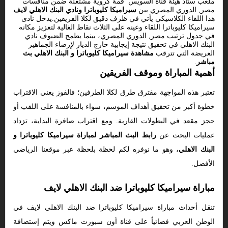
ملعب ستاد هيئة قناة السويس قمة كروية مشتعلة ضمن منافسات
مصر, الدوري المصري بين
سيراميكا كليوباترا ونادي البنك الاهلي لايف
هذا اللقاء الكلاسيكي يأتي في ظرف دقيق لكلا الفريقين.يدخل نادى
سيراميكا كليوباترا اللقاء وعينه على الثلاث نقاط الغالية لتعزيز مكانه
في جدول ترتيب مصر, الدوري المصري، بينما يطمح الضيوف نادي
البنك الاهلي في تحقيق نتيجة إيجابية خارج الديار لإرضاء الجماهير
العريضة التي تترقب
مشاهدة سيراميكا كليوباترا و البنك الاهلي بث
مباشر
.
أهمية المباراة وموقف الفريقين
تعتبر هذه المواجهة مفترق طرق لكلا الطرفين؛ فالفوز يعني الاقتراب
خطوة أكبر من تحقيق أهداف الموسم، سواء بالمنافسة على اللقب أو
حجز مقعد في البطولات القارية. ومع اقتراب صافرة البداية، تزداد
عمليات البحث عن
رابط البث المباشر لمباراة سيراميكا كليوباترا و
البنك الاهلي
، وهو ما نوفره لكم لحظة بلحظة عبر موقعنا الرياضي
الأفضل.
مباراة سيراميكا كليوباترا ضد البنك الاهلي لايف
تنقل أحداث مباراة سيراميكا كليوباترا ضد البنك الاهلي لايف في
الوطن العربي فضائياً على قناة أون سبورت ماكس ويتم إستضافة