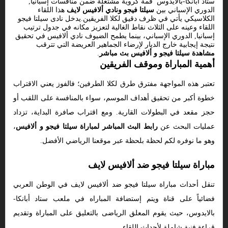
ستاد أبانكا-بالايدوس قمة كروية مشتعلة ضمن منافسات إسبانيا,
الدوري الإسباني بين
سيلتا فيجو ونادي ألافيس لايف
هذا اللقاء
الكلاسيكي يأتي في ظرف دقيق لكلا الفريقين.يدخل نادى سيلتا فيجو
اللقاء وعينه على الثلاث نقاط الغالية لتعزيز مكانه في جدول ترتيب
إسبانيا, الدوري الإسباني، بينما يطمح الضيوف نادي ألافيس في تحقيق
نتيجة إيجابية خارج الديار لإرضاء الجماهير العريضة التي تترقب
مشاهدة سيلتا فيجو و ألافيس بث مباشر
.
أهمية المباراة وموقف الفريقين
تعتبر هذه المواجهة مفترق طرق لكلا الطرفين؛ فالفوز يعني الاقتراب
خطوة أكبر من تحقيق أهداف الموسم، سواء بالمنافسة على اللقب أو
حجز مقعد في البطولات القارية. ومع اقتراب صافرة البداية، تزداد
عمليات البحث عن
رابط البث المباشر لمباراة سيلتا فيجو و ألافيس
،
وهو ما نوفره لكم لحظة بلحظة عبر موقعنا الرياضي الأفضل.
مباراة سيلتا فيجو ضد ألافيس لايف
تنقل أحداث مباراة سيلتا فيجو ضد ألافيس لايف في الوطن العربي
فضائياً على قناة ويتم إستضافة المباراه في ملعب ستاد أبانكا-
بالايدوس، حيث يقوم المعلق الرياضى بالتعليق على المباراة وتقديم
قراءة فنية شاملة لأحداث اللقاء.