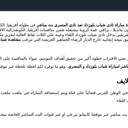
 مباراة نادى شباب بلوزداد ضد نادي المصري بث مباشر
فى بطولة أفريقيا, الكو
يقين.يدخل نادى شباب بلوزداد اللقاء وعينه على الثلاث نقاط الغالية لتعزيز مكا
 نتيجة إيجابية خارج الديار لإرضاء الجماهير العريضة التي تترقب
مشاهدة شباب
ز يعني الاقتراب خطوة أكبر من تحقيق أهداف الموسم، سواء بالمنافسة على ال
باشر لمباراة شباب بلوزداد و المصري
، وهو ما نوفره لكم لحظة بلحظة عبر موقع
ايف
ي الوطن العربي فضائياً على قناة ويتم إستضافة المباراه في ملعب ملعب ن
اللقاء.
 مباشر عبر موقعنا كابيتانو تي في او عبر قنوات البث المباشر الخاصة بمجمو