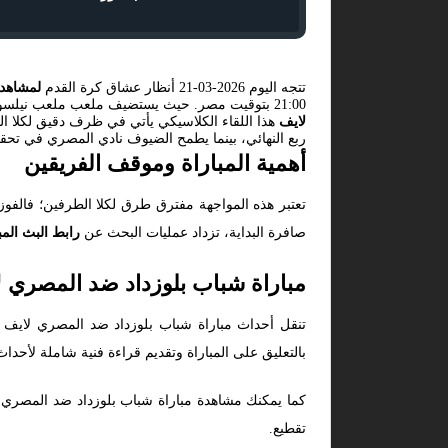
تتجه اليوم 2026-03-21 أنظار عشاق كرة القدم
لمشاهدة
21:00 بتوقيت مصر. حيث يستضيف ملعب ملعب نيلسون مانديلا - براقي قمة كروية مشتعلة ضمن منافسات أفريقيا, الكونفدرالية الافريقية - ربع النهائي بين
لايف
هذا اللقاء الكلاسيكي يأتي في ظرف دقيق لكلا الفر
ربع النهائي، بينما يطمح الضيوف نادي المصري في تحقيق
أهمية المباراة وموقف الفريقين
تعتبر هذه المواجهة مفترق طرق لكلا الطرفين؛ فالفو
صافرة البداية، تزداد عمليات البحث عن
رابط البث الم
مباراة شباب بلوزداد ضد المصري ل
تنقل أحداث مباراة شباب بلوزداد ضد المصري لايف ف
بالتعليق على المباراة وتقديم قراءة فنية شاملة لأحداث 
كما يمكنك مشاهدة مباراة شباب بلوزداد ضد المصري بث
تقطيع.