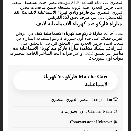
المصري فى تمام الساعه 21:30 بتوقيت مصر. حيث يستضيف ملعب
استاد حرس الحدود قمة كروية مشتعلة ضمن منافسات مصر,
الدوري المصري بين
فاركو ونادي كهرباء الاسماعيلية لايف
هذا اللقاء
الكلاسيكي يأتي في ظرف دقيق لكلا الفريقين.
مباراة فاركو ضد كهرباء الاسماعيلية لايف
تنقل أحداث
مباراة فاركو ضد كهرباء الاسماعيلية لايف
في الوطن
العربي فضائيا على قناة أون سبورت 2 ويتم إستضافة المباراه في
ملعب استاد حرس الحدود يقوم المعلق الرياضى بالتعليق على
المباراةكما يمكنك
مشاهدة مباراة فاركو ضد كهرباء الاسماعيلية بث
مباشر
عبر تطبيق
TOD
او عبر قنوات البث المباشر الخاصة بمجموعة
قنوات أون سبورت 2
Matche Card فاركو Vs كهرباء
الاسماعيلية
🏆
Competition : مصر, الدوري المصري
📺
Channel Name : أون سبورت 2
Commentator : Unknown
🎤