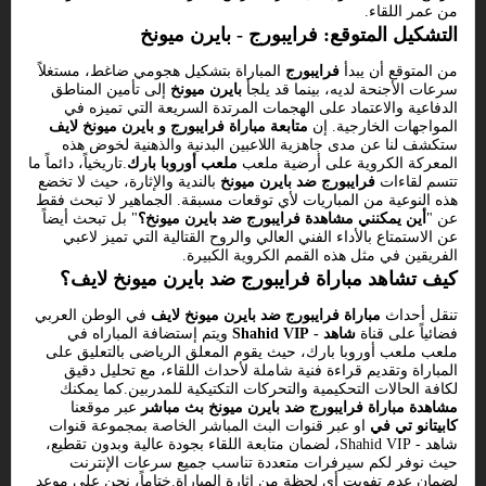
من عمر اللقاء.
التشكيل المتوقع: فرايبورج - بايرن ميونخ
من المتوقع أن يبدأ
فرايبورج
المباراة بتشكيل هجومي ضاغط، مستغلاً
سرعات الأجنحة لديه، بينما قد يلجأ
بايرن ميونخ
إلى تأمين المناطق
الدفاعية والاعتماد على الهجمات المرتدة السريعة التي تميزه في
المواجهات الخارجية. إن
متابعة مباراة فرايبورج و بايرن ميونخ لايف
ستكشف لنا عن مدى جاهزية اللاعبين البدنية والذهنية لخوض هذه
المعركة الكروية على أرضية ملعب
ملعب أوروبا بارك
.تاريخياً، دائماً ما
تتسم لقاءات
فرايبورج ضد بايرن ميونخ
بالندية والإثارة، حيث لا تخضع
هذه النوعية من المباريات لأي توقعات مسبقة. الجماهير لا تبحث فقط
عن "
أين يمكنني مشاهدة فرايبورج ضد بايرن ميونخ؟
" بل تبحث أيضاً
عن الاستمتاع بالأداء الفني العالي والروح القتالية التي تميز لاعبي
الفريقين في مثل هذه القمم الكروية الكبيرة.
كيف تشاهد مباراة فرايبورج ضد بايرن ميونخ لايف؟
تنقل أحداث
مباراة فرايبورج ضد بايرن ميونخ لايف
في الوطن العربي
فضائياً على قناة
شاهد - Shahid VIP
ويتم إستضافة المباراه في
ملعب ملعب أوروبا بارك، حيث يقوم المعلق الرياضى بالتعليق على
المباراة وتقديم قراءة فنية شاملة لأحداث اللقاء، مع تحليل دقيق
لكافة الحالات التحكيمية والتحركات التكتيكية للمدربين.كما يمكنك
مشاهدة مباراة فرايبورج ضد بايرن ميونخ بث مباشر
عبر موقعنا
كابيتانو تي في
او عبر قنوات البث المباشر الخاصة بمجموعة قنوات
شاهد - Shahid VIP، لضمان متابعة اللقاء بجودة عالية وبدون تقطيع،
حيث نوفر لكم سيرفرات متعددة تناسب جميع سرعات الإنترنت
لضمان عدم تفويت أي لحظة من إثارة المباراة.ختاماً، نحن على موعد