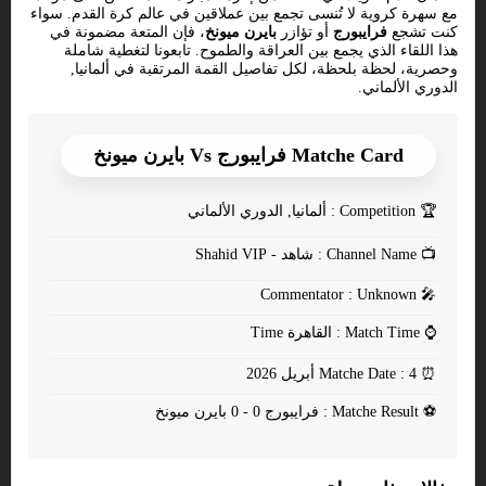
مع سهرة كروية لا تُنسى تجمع بين عملاقين في عالم كرة القدم. سواء
كنت تشجع
فرايبورج
أو تؤازر
بايرن ميونخ
، فإن المتعة مضمونة في
هذا اللقاء الذي يجمع بين العراقة والطموح. تابعونا لتغطية شاملة
وحصرية، لحظة بلحظة، لكل تفاصيل القمة المرتقبة في ألمانيا,
الدوري الألماني.
Matche Card فرايبورج Vs بايرن ميونخ
🏆
Competition : ألمانيا, الدوري الألماني
📺
Channel Name : شاهد - Shahid VIP
Commentator : Unknown
🎤
⌚
Match Time : القاهرة Time
⏰
Matche Date : 4 أبريل 2026
⚽
Matche Result : فرايبورج 0 - 0 بايرن ميونخ