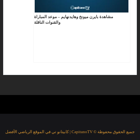
مشاهدة بايرن ميونخ وهايدنهايم – موعد المباراة
والقنوات الناقلة
جميع الحقوق محفوظة © CapitanoTV | كابيتانو تي في الموقع الرياضي الأفضل