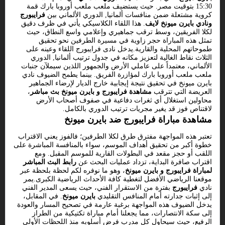
15:30 بتوقيت مصر. حيث يستضيف ملعب ملعب أوروبا بارك قمة
كروية مشتعلة ضمن منافسات ألمانيا, الدوري الألماني بين
فرايبورج
ونادي بايرن ميونخ لايف
. هذا اللقاء الكلاسيكي يأتي في ظرف دقيق
لكلا الفريقين، وسط ترقب جماهيري وإعلامي واسع النطاق، حيث
تمثل هذه المباراة حجر زاوية في مسيرة الطرفين نحو تحقيق
طموحاتهم المحلية والقارية.يدخل نادى فرايبورج اللقاء وعينه على
الثلاث نقاط الغالية لتعزيز مكانه في جدول ترتيب ألمانيا, الدوري
الألماني، معتمداً على عاملي الأرض والجمهور اللذين سيملآن جنبات
ملعب ملعب أوروبا بارك لمؤازرة الفريق. بينما يطمح الضيوف نادي
بايرن ميونخ في تحقيق نتيجة إيجابية خارج الديار لإرضاء الجماهير
العريضة التي تترقب
مشاهدة فرايبورج و بايرن ميونخ بث مباشر
،
محاولين استغلال أي ثغرات دفاعية في صفوف أصحاب الأرض
لاقتناص فوز قد يغير مجريات ترتيب الدوري بالكامل.
مشاهدة مباراة فرايبورج ضد بايرن ميونخ
تعتبر هذه المواجهة مفترق طرق لكلا الطرفين؛ فالفوز يعني الاقتراب
خطوة أكبر من تحقيق أهداف الموسم، سواء بالمنافسة المباشرة على
اللقب أو حجز مقعد في البطولات القارية للموسم المقبل. ومع
اقتراب صافرة البداية، تزداد عمليات البحث عن
رابط البث المباشر
لمباراة فرايبورج و بايرن ميونخ
، وهو ما نوفره لكم لحظة بلحظة عبر
موقعنا الرياضي الأفضل لتغطية كافة الأحداث الرياضية الكبرى.يمر
نادي
فرايبورج
بفترة من الاستقرار الفني، حيث يسعى المدير الفني
إلى إثبات جدارته أمام المنافس التقليدي
بايرن ميونخ
. في المقابل،
يدخل الضيوف هذه المواجهة برغبة عارمة في تصحيح المسار والعودة
إلى سكة الانتصارات، مما يجعلنا أمام مباراة تكتيكية من الطراز
الرفيع، حيث سيحاول كل مدرب فرض أسلوبه منذ اللحظات الأولى