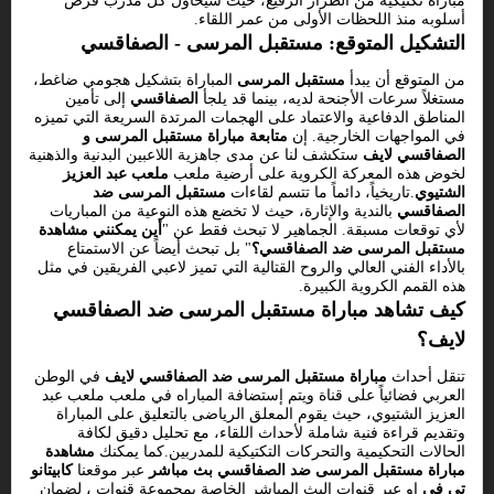
مباراة تكتيكية من الطراز الرفيع، حيث سيحاول كل مدرب فرض
أسلوبه منذ اللحظات الأولى من عمر اللقاء.
التشكيل المتوقع: مستقبل المرسى - الصفاقسي
من المتوقع أن يبدأ
مستقبل المرسى
المباراة بتشكيل هجومي ضاغط،
مستغلاً سرعات الأجنحة لديه، بينما قد يلجأ
الصفاقسي
إلى تأمين
المناطق الدفاعية والاعتماد على الهجمات المرتدة السريعة التي تميزه
في المواجهات الخارجية. إن
متابعة مباراة مستقبل المرسى و
الصفاقسي لايف
ستكشف لنا عن مدى جاهزية اللاعبين البدنية والذهنية
لخوض هذه المعركة الكروية على أرضية ملعب
ملعب عبد العزيز
الشتيوي
.تاريخياً، دائماً ما تتسم لقاءات
مستقبل المرسى ضد
الصفاقسي
بالندية والإثارة، حيث لا تخضع هذه النوعية من المباريات
لأي توقعات مسبقة. الجماهير لا تبحث فقط عن "
أين يمكنني مشاهدة
مستقبل المرسى ضد الصفاقسي؟
" بل تبحث أيضاً عن الاستمتاع
بالأداء الفني العالي والروح القتالية التي تميز لاعبي الفريقين في مثل
هذه القمم الكروية الكبيرة.
كيف تشاهد مباراة مستقبل المرسى ضد الصفاقسي
لايف؟
تنقل أحداث
مباراة مستقبل المرسى ضد الصفاقسي لايف
في الوطن
العربي فضائياً على قناة
ويتم إستضافة المباراه في ملعب ملعب عبد
العزيز الشتيوي، حيث يقوم المعلق الرياضى بالتعليق على المباراة
وتقديم قراءة فنية شاملة لأحداث اللقاء، مع تحليل دقيق لكافة
الحالات التحكيمية والتحركات التكتيكية للمدربين.كما يمكنك
مشاهدة
مباراة مستقبل المرسى ضد الصفاقسي بث مباشر
عبر موقعنا
كابيتانو
تي في
او عبر قنوات البث المباشر الخاصة بمجموعة قنوات ، لضمان