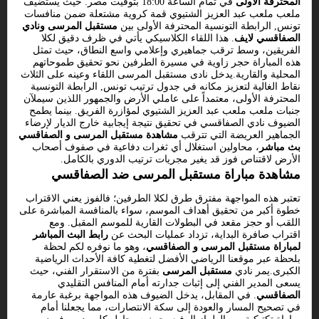
المحترفة الأولى
في تمام الساعة 18:00 بتوقيت مصر. حيث يستضيف
ملعب ملعب عبد العزيز الشتيوي قمة كروية مشتعلة ضمن منافسات
تونس, الرابطة التونسية المحترفة الأولى بين
مستقبل المرسى ونادي
الصفاقسي لايف
. هذا اللقاء الكلاسيكي يأتي في ظرف دقيق لكلا
الفريقين، وسط ترقب جماهيري وإعلامي واسع النطاق، حيث تمثل
هذه المباراة حجر زاوية في مسيرة الطرفين نحو تحقيق طموحاتهم
المحلية والقارية.يدخل نادى مستقبل المرسى اللقاء وعينه على الثلاث
نقاط الغالية لتعزيز مكانه في جدول ترتيب تونس, الرابطة التونسية
المحترفة الأولى، معتمداً على عاملي الأرض والجمهور اللذين سيملآن
جنبات ملعب ملعب عبد العزيز الشتيوي لمؤازرة الفريق. بينما يطمح
الضيوف نادي الصفاقسي في تحقيق نتيجة إيجابية خارج الديار لإرضاء
الجماهير العريضة التي تترقب
مشاهدة مستقبل المرسى و الصفاقسي
بث مباشر
، محاولين استغلال أي ثغرات دفاعية في صفوف أصحاب
الأرض لاقتناص فوز قد يغير مجريات ترتيب الدوري بالكامل.
مشاهدة مباراة مستقبل المرسى ضد الصفاقسي
تعتبر هذه المواجهة مفترق طرق لكلا الطرفين؛ فالفوز يعني الاقتراب
خطوة أكبر من تحقيق أهداف الموسم، سواء بالمنافسة المباشرة على
اللقب أو حجز مقعد في البطولات القارية للموسم المقبل. ومع
اقتراب صافرة البداية، تزداد عمليات البحث عن
رابط البث المباشر
لمباراة مستقبل المرسى و الصفاقسي
، وهو ما نوفره لكم لحظة
بلحظة عبر موقعنا الرياضي الأفضل لتغطية كافة الأحداث الرياضية
الكبرى.يمر نادي
مستقبل المرسى
بفترة من الاستقرار الفني، حيث
يسعى المدير الفني إلى إثبات جدارته أمام المنافس التقليدي
الصفاقسي
. في المقابل، يدخل الضيوف هذه المواجهة برغبة عارمة
في تصحيح المسار والعودة إلى سكة الانتصارات، مما يجعلنا أمام