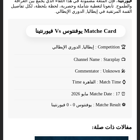
فيورنتينا
، فإن المتعة مضمونة في هذا اللقاء الذي يجمع بين العراقة
والطموح. تابعونا لتغطية شاملة وحصرية، لحظة بلحظة، لكل تفاصيل
القمة المرتقبة في إيطاليا, الدوري الإيطالي.
Matche Card يوفنتوس Vs فيورنتينا
🏆
Competition : إيطاليا, الدوري الإيطالي
Channel Name : Starzplay
📺
Commentator : Unknown
🎤
⌚
Match Time : القاهرة Time
⏰
Matche Date : 17 مايو 2026
⚽
Matche Result : يوفنتوس 0 - 0 فيورنتينا
مفالات ذات صلة: