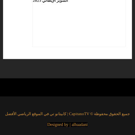
السوبر الإيطالي 2025
جميع الحقوق محفوظة © CapitanoTV | كابيتانو تي في الموقع الرياضي الأفضل
Designed by | albaadani