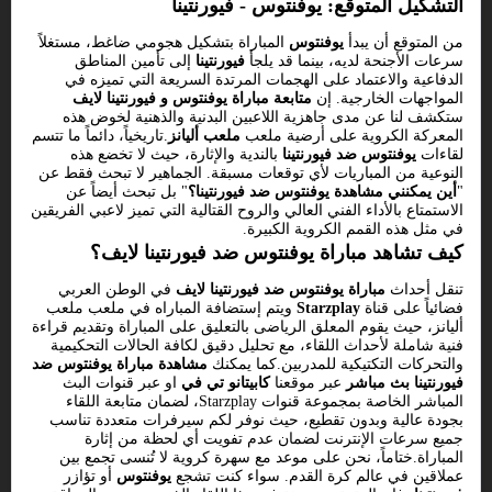
التشكيل المتوقع: يوفنتوس - فيورنتينا
من المتوقع أن يبدأ
يوفنتوس
المباراة بتشكيل هجومي ضاغط، مستغلاً
سرعات الأجنحة لديه، بينما قد يلجأ
فيورنتينا
إلى تأمين المناطق
الدفاعية والاعتماد على الهجمات المرتدة السريعة التي تميزه في
المواجهات الخارجية. إن
متابعة مباراة يوفنتوس و فيورنتينا لايف
ستكشف لنا عن مدى جاهزية اللاعبين البدنية والذهنية لخوض هذه
المعركة الكروية على أرضية ملعب
ملعب أليانز
.تاريخياً، دائماً ما تتسم
لقاءات
يوفنتوس ضد فيورنتينا
بالندية والإثارة، حيث لا تخضع هذه
النوعية من المباريات لأي توقعات مسبقة. الجماهير لا تبحث فقط عن
"
أين يمكنني مشاهدة يوفنتوس ضد فيورنتينا؟
" بل تبحث أيضاً عن
الاستمتاع بالأداء الفني العالي والروح القتالية التي تميز لاعبي الفريقين
في مثل هذه القمم الكروية الكبيرة.
كيف تشاهد مباراة يوفنتوس ضد فيورنتينا لايف؟
تنقل أحداث
مباراة يوفنتوس ضد فيورنتينا لايف
في الوطن العربي
فضائياً على قناة
Starzplay
ويتم إستضافة المباراه في ملعب ملعب
أليانز، حيث يقوم المعلق الرياضى بالتعليق على المباراة وتقديم قراءة
فنية شاملة لأحداث اللقاء، مع تحليل دقيق لكافة الحالات التحكيمية
والتحركات التكتيكية للمدربين.كما يمكنك
مشاهدة مباراة يوفنتوس ضد
فيورنتينا بث مباشر
عبر موقعنا
كابيتانو تي في
او عبر قنوات البث
المباشر الخاصة بمجموعة قنوات Starzplay، لضمان متابعة اللقاء
بجودة عالية وبدون تقطيع، حيث نوفر لكم سيرفرات متعددة تناسب
جميع سرعات الإنترنت لضمان عدم تفويت أي لحظة من إثارة
المباراة.ختاماً، نحن على موعد مع سهرة كروية لا تُنسى تجمع بين
عملاقين في عالم كرة القدم. سواء كنت تشجع
يوفنتوس
أو تؤازر