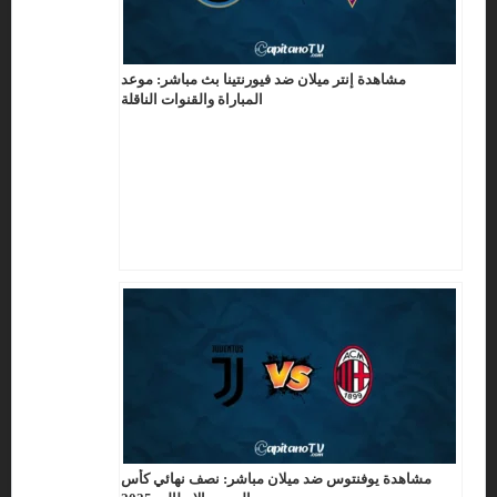
مشاهدة إنتر ميلان ضد فيورنتينا بث مباشر: موعد
المباراة والقنوات الناقلة
مشاهدة يوفنتوس ضد ميلان مباشر: نصف نهائي كأس