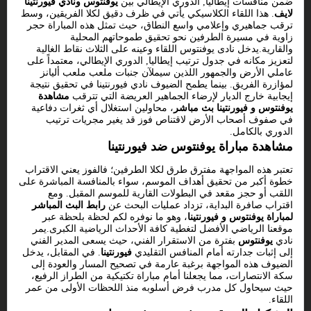
ضمن منافسات إيطاليا, الدوري الإيطالي بين
يوفنتوس ونادي فيورنتينا
لايف
. هذا اللقاء الكلاسيكي يأتي في ظرف دقيق لكلا الفريقين، وسط
ترقب جماهيري وإعلامي واسع النطاق، حيث تمثل هذه المباراة حجر
زاوية في مسيرة الطرفين نحو تحقيق طموحاتهم المحلية
والقارية.يدخل نادى يوفنتوس اللقاء وعينه على الثلاث نقاط الغالية
لتعزيز مكانه في جدول ترتيب إيطاليا, الدوري الإيطالي، معتمداً على
عاملي الأرض والجمهور اللذين سيملآن جنبات ملعب ملعب أليانز
لمؤازرة الفريق. بينما يطمح الضيوف نادي فيورنتينا في تحقيق نتيجة
إيجابية خارج الديار لإرضاء الجماهير العريضة التي تترقب
مشاهدة
يوفنتوس و فيورنتينا بث مباشر
، محاولين استغلال أي ثغرات دفاعية
في صفوف أصحاب الأرض لاقتناص فوز قد يغير مجريات ترتيب
الدوري بالكامل.
مشاهدة مباراة يوفنتوس ضد فيورنتينا
تعتبر هذه المواجهة مفترق طرق لكلا الطرفين؛ فالفوز يعني الاقتراب
خطوة أكبر من تحقيق أهداف الموسم، سواء بالمنافسة المباشرة على
اللقب أو حجز مقعد في البطولات القارية للموسم المقبل. ومع
اقتراب صافرة البداية، تزداد عمليات البحث عن
رابط البث المباشر
لمباراة يوفنتوس و فيورنتينا
، وهو ما نوفره لكم لحظة بلحظة عبر
موقعنا الرياضي الأفضل لتغطية كافة الأحداث الرياضية الكبرى.يمر
نادي
يوفنتوس
بفترة من الاستقرار الفني، حيث يسعى المدير الفني
إلى إثبات جدارته أمام المنافس التقليدي
فيورنتينا
. في المقابل، يدخل
الضيوف هذه المواجهة برغبة عارمة في تصحيح المسار والعودة إلى
سكة الانتصارات، مما يجعلنا أمام مباراة تكتيكية من الطراز الرفيع،
حيث سيحاول كل مدرب فرض أسلوبه منذ اللحظات الأولى من عمر
اللقاء.