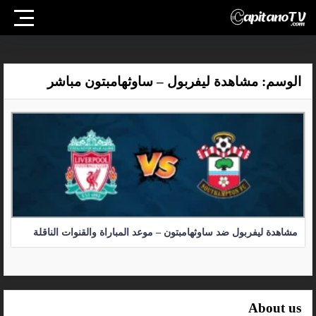
الوسم:
مشاهدة ليفربول – ساوثهامبتون مباشر
مشاهدة ليفربول ضد ساوثهامبتون – موعد المباراة والقنوات الناقلة
About us