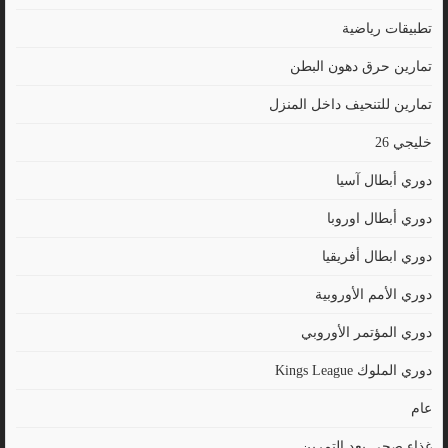
تطبيقات رياضية
تمارين حرق دهون البطن
تمارين للتنحيف داخل المنزل
خليجي 26
دوري أبطال آسيا
دوري أبطال اوروبا
دوري ابطال أفريقيا
دوري الأمم الأوروبية
دوري المؤتمر الأوروبي
دوري الملوك Kings League
عام
غذاء صحي بعد التمرين